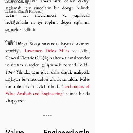
Mühendisliği)’nin amacı arzu edilen çıktıyı 
Tedarik Zinciri
sağlamak için süreçlerin bir döngü halinde 
Tedarik Zinciri Raporu
uctan uca incelenmesi ve yapılacak 
Terimler
revizyonlarla en iyi toplam değeri sağlayanı 
seçmekle ilgilidir.
Üretim
Yeniler
2nci Dünya Savaşı sırasında, kaynak sıkıntısı 
sebebiyle 
Lawrence Delos Miles
 ve ekibi, 
General Electric (GE) için alternatif malzemeler 
ve üretim süreçleri geliştirmek zorunda kaldı. 
1947 Yılında, aynı işlevi daha düşük maliyetle 
sağlayan bir metodoloji olarak sunuldu. Miles 
konu ile alakalı 1961 Yılında “
Techniques of 
Value Analysis and Engineering
” adında bir de 
kitap yazdı.
Value Engineering’in 