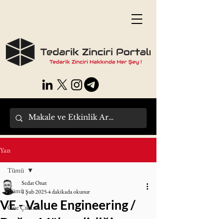
Yazı
Tümü
Sedat Onat
Tümü
1 Şub 2025
4 dakikada okunur
VE - Value Engineering /
Öne Çıkanlar