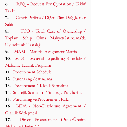
6.     
RFQ – Request For Quotation / Teklif 
Talebi
7.     
Ceteris Paribus / Diğer Tüm Değişkenler 
Sabit
8.     
TCO - Total Cost of Ownership / 
Toplam Sahip Olma Maliyeti
Satınalma’da 
Uyumluluk Hastalığı
9.     
MAM – Material Assignment Matrix
10.  
MES – Material Expediting Schedule / 
Malzeme Tedarik Programı
11.  
Procurement Schedule
12.  
Purchasing / Satınalma
13.  
Procurement / Teknik Satınalma
14.  
Stratejik Satınalma / Strategic Purchasing
15.  
Purchasing ve Procurement Farkı
16.  
NDA - Non-Disclosure Agreement / 
Gizlilik Sözleşmesi
17.  
Direct Procurement (Proje/Üretim 
Malzemesi Tedariği)