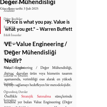
Değer Mühendisliği
Analiz Yöntemleri
Güncelleme tarihi:
3 Şub 2025
Analizler
Diğer Başlıklar
"Price is what you pay. Value is 
Envanter
what you get."
 – Warren Buffett
Etkili İnsanlar
VE - Value Engineering / 
Fikir Sepeti
Değer Mühendisliği 
Kazalar
Kişisel Gelişim
Nedir?
Value Engineering / Değer Mühendisliği, 
Kitap Tavsiyeleri
ihtiyaç duyulan ürün veya hizmetin tasarım 
Liderlik ve Yönetim
aşamasında, verimliliği esas alarak en yüksek 
Lojistik
faydayı sağlamayı hedefleyen bir metodolojidir.
Öğrenilmiş Dersler
Özellikle 
Stratejik Satınalma
 süreçlerinde 
Satınalma
kendine yer bulan Value Engineering (Değer 