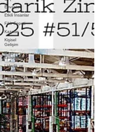
Envanter
Etkili İnsanlar
Fikir Sepeti
Kazalar
Kişisel
Gelişim
Kitap
Tavsiyeleri
Liderlik ve
Yönetim
Lojistik
Öğrenilmiş
Dersler
Satınalma
Tedarik
Zinciri
Tedarik
Zinciri
Raporu