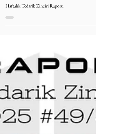
Raporu: 2025 #50/52
(08.12 ... 14.12)
Haftalık Tedarik Zinciri Raporu