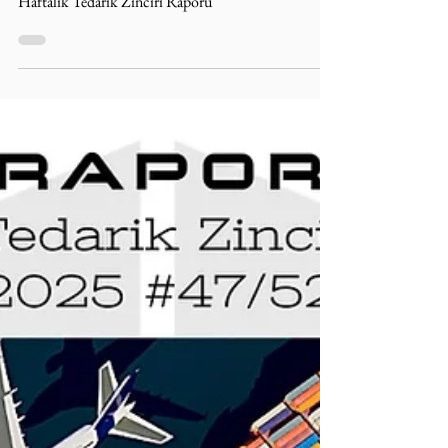
Haftalık Tedarik Zinciri
Raporu: 2025 #48/52
(24.11 ... 30.11)
Haftalık Tedarik Zinciri Raporu