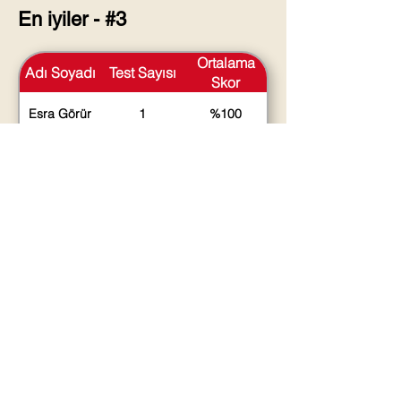
En iyiler - #3
Ortalama
Adı Soyadı
Test Sayısı
Skor
Esra Görür
1
%100
Mustafa
2
%100
Çapan
Ahmet
3
%93
Iyihuylu
Yeni Haber ve Makalelerden
haberdar olmak için lütfen
abone olunuz.