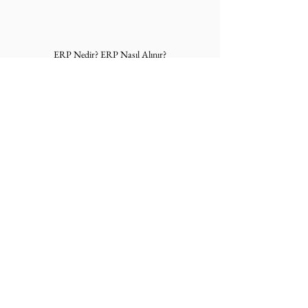
ERP Nedir? ERP Nasıl Alınır?
Teşekkür
Değerli zamanınızı ayırdığınız için teşekkür 
ederiz.
Sorularınızı ve/veya tavsiyelerinizi yorumlara 
yazarsanız, hızlıca dönüş yaparız.
Bu makale ilk olarak 
TedarikZinciriPortali.com
 adresinde 
yayınlanmıştır.
Her gün yeni bir 
Tedarik Zinciri 