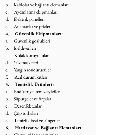
b.     Kablolar ve bağlantı elemanları
c.      Aydınlatma ekipmanları
d.     Elektrik panelleri
e.      Anahtarlar ve prizler
4.     Güvenlik Ekipmanları:
a.      Güvenlik gözlükleri
b.     İş eldivenleri
c.      Kulak koruyucular
d.     Yüz maskeleri
e.      Yangın söndürücüler
f.       Acil durum kitleri
5.     Temizlik Ürünleri:
a.      Endüstriyel temizleyiciler
b.     Süpürgeler ve fırçalar
c.      Dezenfektanlar
d.     Çöp torbaları
e.      Temizlik bezi ve süngerler
6.     Hırdavat ve Bağlantı Elemanları:
a.      Civata, vida ve somunlar