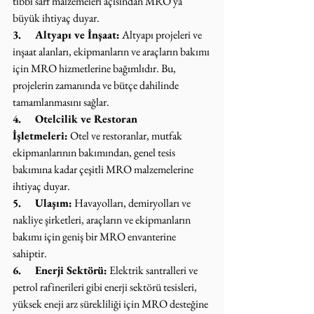
tıbbi sarf malzemeleri açısından MRO'ya 
büyük ihtiyaç duyar.
3.     Altyapı ve İnşaat:
 Altyapı projeleri ve 
inşaat alanları, ekipmanların ve araçların bakımı 
için MRO hizmetlerine bağımlıdır. Bu, 
projelerin zamanında ve bütçe dahilinde 
tamamlanmasını sağlar.
4.     Otelcilik ve Restoran 
İşletmeleri:
 Otel ve restoranlar, mutfak 
ekipmanlarının bakımından, genel tesis 
bakımına kadar çeşitli MRO malzemelerine 
ihtiyaç duyar.
5.     Ulaşım:
 Havayolları, demiryolları ve 
nakliye şirketleri, araçların ve ekipmanların 
bakımı için geniş bir MRO envanterine 
sahiptir.
6.     Enerji Sektörü:
 Elektrik santralleri ve 
petrol rafinerileri gibi enerji sektörü tesisleri, 
yüksek eneji arz sürekliliği için MRO desteğine 