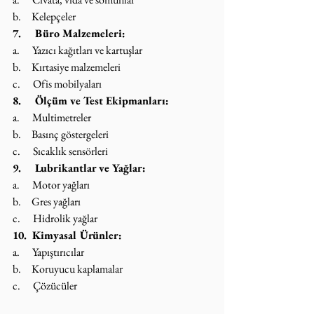
b.     Kelepçeler
7.     Büro Malzemeleri:
a.      Yazıcı kağıtları ve kartuşlar
b.     Kırtasiye malzemeleri
c.      Ofis mobilyaları
8.     Ölçüm ve Test Ekipmanları:
a.      Multimetreler
b.     Basınç göstergeleri
c.      Sıcaklık sensörleri
9.     Lubrikantlar ve Yağlar:
a.      Motor yağları
b.     Gres yağları
c.      Hidrolik yağlar
10.  Kimyasal Ürünler:
a.      Yapıştırıcılar
b.     Koruyucu kaplamalar
c.      Çözücüler