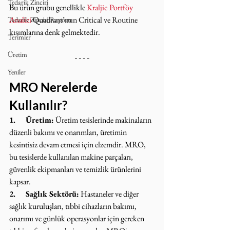
Tedarik Zinciri
Bu ürün grubu genellikle 
Kraljic Portföy 
Analizi
 Quadrant’ının Critical ve Routine 
Tedarik Zinciri Raporu
kısımlarına denk gelmektedir.
Terimler
Üretim
Yeniler
MRO Nerelerde 
Kullanılır?
1.     Üretim:
 Üretim tesislerinde makinaların 
düzenli bakımı ve onarımları, üretimin 
kesintisiz devam etmesi için elzemdir. MRO, 
bu tesislerde kullanılan makine parçaları, 
güvenlik ekipmanları ve temizlik ürünlerini 
kapsar.
2.     Sağlık Sektörü:
 Hastaneler ve diğer 
sağlık kuruluşları, tıbbi cihazların bakımı, 
onarımı ve günlük operasyonlar için gereken 