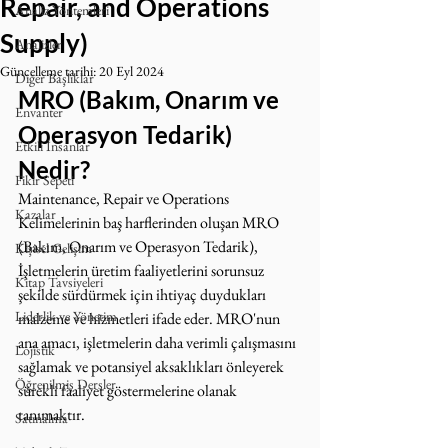
Repair, and Operations
Analiz Yöntemleri
Supply)
Analizler
Güncelleme tarihi:
20 Eyl 2024
Diğer Başlıklar
MRO (Bakım, Onarım ve 
Envanter
Operasyon Tedarik) 
Etkili İnsanlar
Nedir?
Fikir Sepeti
Maintenance, Repair ve Operations 
Kazalar
Kelimelerinin baş harflerinden oluşan MRO 
(Bakım, Onarım ve Operasyon Tedarik), 
Kişisel Gelişim
İşletmelerin üretim faaliyetlerini sorunsuz 
Kitap Tavsiyeleri
şekilde sürdürmek için ihtiyaç duydukları 
Liderlik ve Yönetim
malzeme ve hizmetleri ifade eder. MRO'nun 
ana amacı, işletmelerin daha verimli çalışmasını 
Lojistik
sağlamak ve potansiyel aksaklıkları önleyerek 
Öğrenilmiş Dersler
sürekli faaliyet göstermelerine olanak 
tanımaktır.
Satınalma