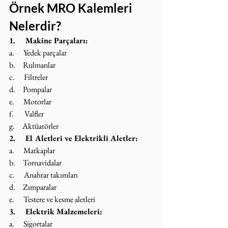
Örnek MRO Kalemleri 
Nelerdir?
1.     Makine Parçaları:
a.      Yedek parçalar
b.     Rulmanlar
c.      Filtreler
d.     Pompalar
e.      Motorlar
f.       Valfler
g.     Aktüatörler
2.     El Aletleri ve Elektrikli Aletler:
a.      Matkaplar
b.     Tornavidalar
c.      Anahtar takımları
d.     Zımparalar
e.      Testere ve kesme aletleri
3.     Elektrik Malzemeleri:
a.      Sigortalar