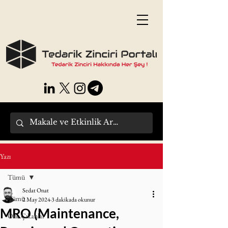
Yazı
Tümü
Sedat Onat
Tümü
2 May 2024
3 dakikada okunur
MRO (Maintenance,
Öne Çıkanlar