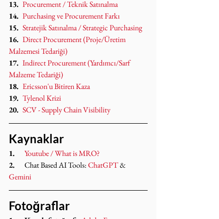
13.  
Procurement / Teknik Satınalma
14.  
Purchasing ve Procurement Farkı
15.  
Stratejik Satınalma / Strategic Purchasing
16.  
Direct Procurement (Proje/Üretim 
Malzemesi Tedariği)
17.  
Indirect Procurement (Yardımcı/Sarf 
Malzeme Tedariği)
18.  
Ericsson'u Bitiren Kaza
19.  
Tylenol Krizi
20.  
SCV - Supply Chain Visibility
Kaynaklar
1.     
Youtube / What is MRO?
2.     
Chat Based AI Tools: 
ChatGPT
 & 
Gemini
Fotoğraflar