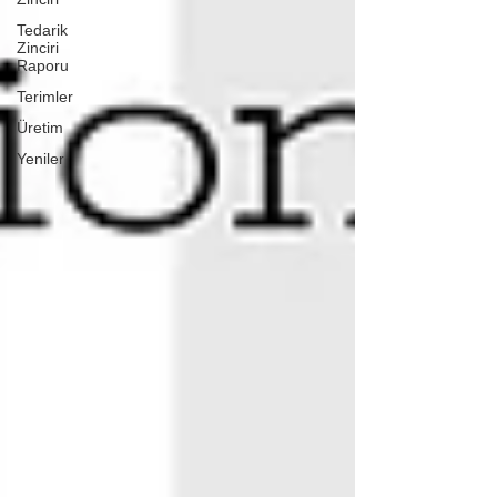
Tedarik
Zinciri
Raporu
Terimler
Üretim
Yeniler