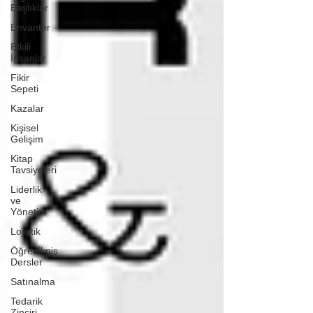
Başlıklar
Envanter
Etkili
İnsanlar
Fikir
Sepeti
Kazalar
Kişisel
Gelişim
Kitap
Tavsiyeleri
Liderlik
ve
Yönetim
Lojistik
Öğrenilmiş
Dersler
Satınalma
Tedarik
Zinciri