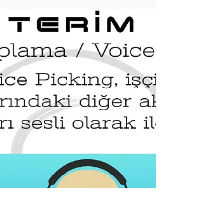
ürünlerin, hizmetlerin ve varlıkların benzersiz bir
şekilde tanımlanmasını ve takip edilmes