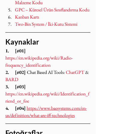
Malzeme Kodu
GPC – Küresel Ürün Sınıflandırma Kodu
Kanban Kartı
Two-Bin System / İki-Kutu Sistemi
Kaynaklar
1.     [#01] 
https://en.wikipedia.org/wiki/Radio-
frequency_identification
2.     [#02] 
Chat Based AI Tools: 
ChatGPT
 & 
BARD
3.     [#03]
https://en.wikipedia.org/wiki/Identification_f
riend_or_foe
4.     [#04]
https://www.baesystems.com/en-
us/definition/what-are-iff-technologies
Fotoğraflar