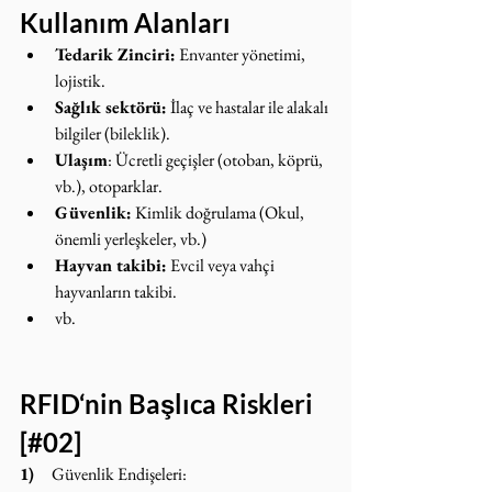
Kullanım Alanları
Tedarik Zinciri:
 Envanter yönetimi, 
lojistik.
Sağlık sektörü:
 İlaç ve hastalar ile alakalı 
bilgiler (bileklik).
Ulaşım
: Ücretli geçişler (otoban, köprü, 
vb.), otoparklar.
Güvenlik:
 Kimlik doğrulama (Okul, 
önemli yerleşkeler, vb.)
Hayvan takibi:
 Evcil veya vahçi 
hayvanların takibi.
vb.
RFID‘nin Başlıca Riskleri 
[#02]
1)    
Güvenlik Endişeleri: