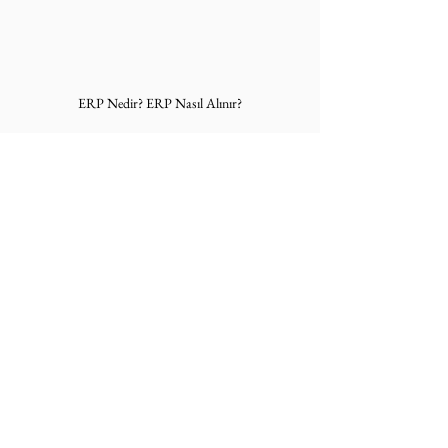
ERP Nedir? ERP Nasıl Alınır?
Teşekkür
Değerli zamanınızı ayırdığınız için teşekkür 
ederiz.
Sorularınızı ve/veya tavsiyelerinizi yorumlara 
yazarsanız, hızlıca dönüş yaparız.
Bu makale ilk olarak 
TedarikZinciriPortali.com
 adresinde 
yayınlanmıştır.