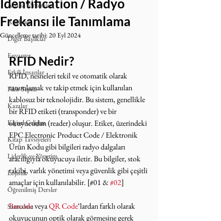
Identification / Radyo
Analiz Yöntemleri
Frekansı ile Tanımlama
Analizler
Güncelleme tarihi:
20 Eyl 2024
Diğer Başlıklar
Envanter
RFID Nedir?
Etkili İnsanlar
RFID, nesneleri tekil ve otomatik olarak 
tanımlamak ve takip etmek için kullanılan 
Fikir Sepeti
kablosuz bir teknolojidir. Bu sistem, genellikle 
Kazalar
bir RFID etiketi (transponder) ve bir 
Kişisel Gelişim
okuyucudan (reader) oluşur. Etiket, üzerindeki 
EPC Electronic Product Code / Elektronik 
Kitap Tavsiyeleri
Ürün Kodu gibi bilgileri radyo dalgaları 
Liderlik ve Yönetim
aracılığıyla okuyucuya iletir. Bu bilgiler, stok 
takibi, varlık yönetimi veya güvenlik gibi çeşitli 
Lojistik
amaçlar için kullanılabilir. [#01 & 
#02
]
Öğrenilmiş Dersler
Barcode
 veya 
QR Code
‘lardan farklı olarak 
Satınalma
okuyucunun optik olarak görmesine gerek 