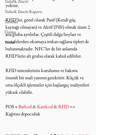
Tedarik Zinciri
yoktur.
Tedarik Zinciri Raporu
RFID‘ler, genel olarak Pasif (Kendi güç 
Terimler
kaynağı olmayan) ve Aktif (Pilli) olmak üzere 2 
Üretim
ana gruba ayrılırlar. Çeşitli dalga boyları ve 
mesafelerden okumaya imkan sağlana tipleri de 
Yeniler
bulunmaktadır. NFC‘ler de bir anlamda 
RFID‘lerin alt grubu olarak kabul edilirler.
RFID sistemlerinin kurulumu ve bakımı 
önemli bir mali yatırım gerektirir. Küçük ve 
orta ölçekli işletmeler için başlangıç maliyetleri 
yüksek olabilir.
POS + 
Barkod
 & 
Karekod
 & 
RFID 
=> 
Kağıtsız depoculuk