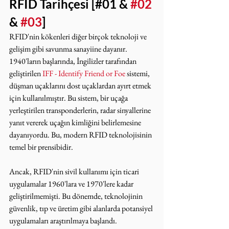
RFID Tarihçesi [#01 & 
#02
& 
#03
]
RFID'nin kökenleri diğer birçok teknoloji ve 
gelişim gibi savunma sanayiine dayanır. 
1940'ların başlarında, İngilizler tarafından 
geliştirilen 
IFF - Identify Friend or Foe
 sistemi, 
düşman uçaklarını dost uçaklardan ayırt etmek 
için kullanılmıştır. Bu sistem, bir uçağa 
yerleştirilen transponderlerin, radar sinyallerine 
yanıt vererek uçağın kimliğini belirlemesine 
dayanıyordu. Bu, modern RFID teknolojisinin 
temel bir prensibidir.
Ancak, RFID'nin sivil kullanımı için ticari 
uygulamalar 1960'lara ve 1970'lere kadar 
geliştirilmemişti. Bu dönemde, teknolojinin 
güvenlik, tıp ve üretim gibi alanlarda potansiyel 
uygulamaları araştırılmaya başlandı.