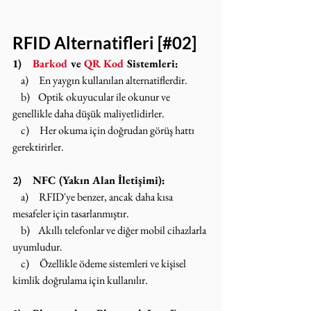
RFID Alternatifleri [#02]
1)    
Barkod
 ve 
QR Kod
 Sistemleri:
    a)     En yaygın kullanılan alternatiflerdir.
    b)    Optik okuyucular ile okunur ve 
genellikle daha düşük maliyetlidirler.
    c)     Her okuma için doğrudan görüş hattı 
gerektirirler.
2)    NFC (Yakın Alan İletişimi):
    a)     RFID'ye benzer, ancak daha kısa 
mesafeler için tasarlanmıştır.
    b)    Akıllı telefonlar ve diğer mobil cihazlarla 
uyumludur.
    c)     Özellikle ödeme sistemleri ve kişisel 
kimlik doğrulama için kullanılır.