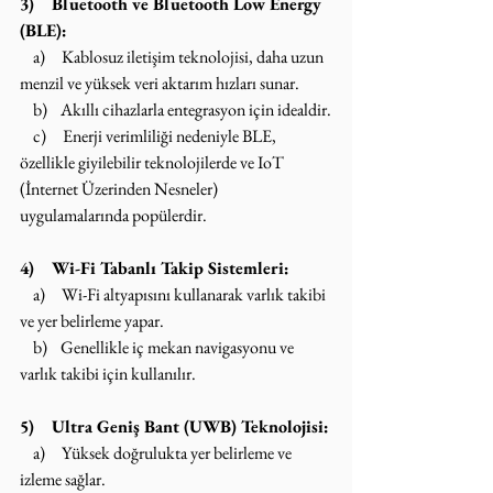
3)    Bluetooth ve Bluetooth Low Energy 
(BLE):
    a)     Kablosuz iletişim teknolojisi, daha uzun 
menzil ve yüksek veri aktarım hızları sunar.
    b)    Akıllı cihazlarla entegrasyon için idealdir.
    c)     Enerji verimliliği nedeniyle BLE, 
özellikle giyilebilir teknolojilerde ve IoT 
(İnternet Üzerinden Nesneler) 
uygulamalarında popülerdir.
4)    Wi-Fi Tabanlı Takip Sistemleri:
    a)     Wi-Fi altyapısını kullanarak varlık takibi 
ve yer belirleme yapar.
    b)    Genellikle iç mekan navigasyonu ve 
varlık takibi için kullanılır.
5)    Ultra Geniş Bant (UWB) Teknolojisi:
    a)     Yüksek doğrulukta yer belirleme ve 
izleme sağlar.