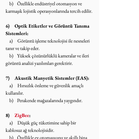
    b)    Özellikle endüstriyel otomasyon ve 
karmaşık lojistik operasyonlarında tercih edilir.
6)    Optik Etiketler ve Görüntü Tanıma 
Sistemleri:
    a)     Görüntü işleme teknolojisi ile nesneleri 
tanır ve takip eder.
    b)    Yüksek çözünürlüklü kameralar ve ileri 
görüntü analizi yazılımları gerektirir.
7)    Akustik Manyetik Sistemler (EAS):
    a)     Hırsızlık önleme ve güvenlik amaçlı 
kullanılır.
    b)    Perakende mağazalarında yaygındır.
8)    
ZigBee
:
    a)     Düşük güç tüketimine sahip bir 
kablosuz ağ teknolojisidir.
    b)    Özellikle ev otomasyonu ve akıllı bina 