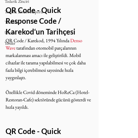
Tedarik Zinciri
QR Code - Quick 
Tedarik Zinciri Raporu
Response Code / 
Terimler
Karekod‘un Tarihçesi
Üretim
QR Code / Karekod, 1994 Yılında 
Denso 
Yeniler
Wave
 tarafından otomobil parçalarının 
markalanması amacı ile geliştirildi. Mobil 
cihazlar ile tarama yapılabilmesi ve çok daha 
fazla bilgi içerebilmesi sayesinde hızla 
yaygınlaştı.
Özellikle Covid döneminde HoReCa (Hotel-
Restoran-Cafe) sektöründe gücünü gösterdi ve 
hızla yayıldı.
QR Code - Quick 