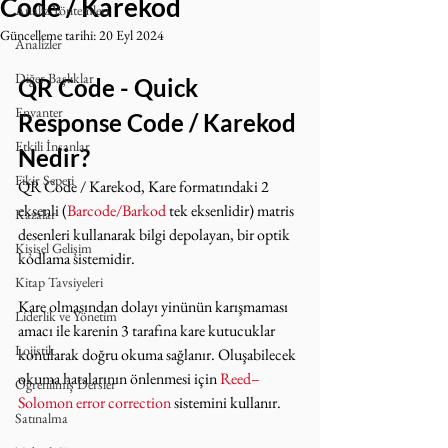
Code / Karekod
Analiz Yöntemleri
Güncelleme tarihi:
20 Eyl 2024
Analizler
Diğer Başlıklar
QR Code - Quick 
Envanter
Response Code / Karekod 
Etkili İnsanlar
Nedir?
Fikir Sepeti
QR Code / Karekod, Kare formatındaki 2 
eksenli (
Barcode/Barkod
 tek eksenlidir) matris 
Kazalar
desenleri kullanarak bilgi depolayan, bir optik 
Kişisel Gelişim
kodlama sistemidir. 
Kitap Tavsiyeleri
Kare olmasından dolayı yinünün karışmaması 
Liderlik ve Yönetim
amacı ile karenin 3 tarafına kare kutucuklar 
Lojistik
konularak doğru okuma sağlanır. Oluşabilecek 
okuma hatalarının önlenmesi için 
Reed–
Öğrenilmiş Dersler
Solomon error correction
 sistemini kullanır.
Satınalma