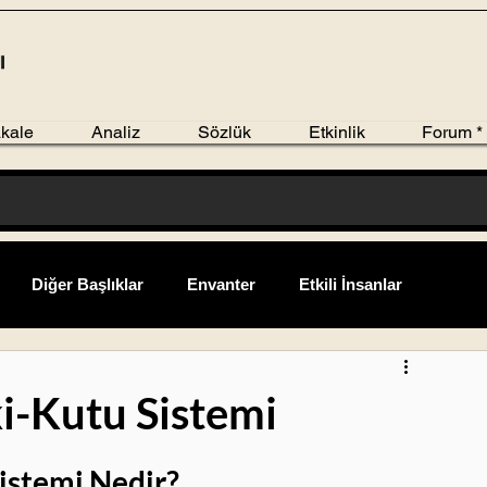
kale
Analiz
Sözlük
Etkinlik
Forum *
Diğer Başlıklar
Envanter
Etkili İnsanlar
avsiyeleri
Liderlik ve Yönetim
Lojistik
i-Kutu Sistemi
Tedarik Zinciri Raporu
Terimler
Üretim
Yeniler
istemi Nedir?