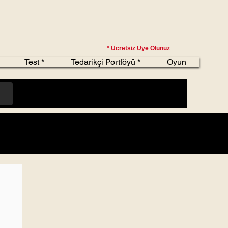
* Ücretsiz Üye Olunuz
Test *
Tedarikçi Portföyü *
Oyun