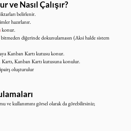
r ve Nasıl Çalışır?
iktarları belirlenir.
imler hazırlanır.
ı
 konur.
ri bitmeden diğerinde dokunulamasın (Aksi halde sistem 
ktaya Kanban Kartı kutusu konur.
n Kartı, Kanban Kartı kutusuna konulur.
sipairş oluşturulur
ulamaları
 ve kullanımını görsel olarak da görebilirsiniz;