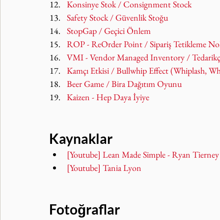
Konsinye Stok / Consignment Stock
Safety Stock / Güvenlik Stoğu
StopGap / Geçici Önlem
ROP - ReOrder Point / Sipariş Tetikleme No
VMI - Vendor Managed Inventory / Tedarikç
Kamçı Etkisi / Bullwhip Effect (Whiplash, W
Beer Game / Bira Dağıtım Oyunu
Kaizen - Hep Daya İyiye
Kaynaklar
[Youtube] Lean Made Simple - Ryan Tierney
[Youtube] Tania Lyon
Fotoğraflar