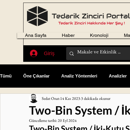
Ana Sayfa
Haber
Kronoloji
Ma
Giriş
Tümü
Öne Çıkanlar
Analiz Yöntemleri
Analizler
Sedat Onat
14 Kas 2023
3 dakikada okunur
Fikir Sepeti
Kazalar
Kişisel Gelişim
Kitap T
Two-Bin System / İk
Güncelleme tarihi:
20 Eyl 2024
Öğrenilmiş Dersler
Satınalma
Tedarik Zinciri
Two-Bin System / İki-Kutu S