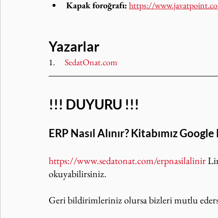
Kapak foroğrafı: 
https://www.javatpoint.c
Yazarlar
1.     
SedatOnat.com
!!! DUYURU !!!
ERP Nasıl Alınır? Kitabımız Google
https://www.sedatonat.com/erpnasilalinir
 Li
okuyabilirsiniz.
Geri bildirimleriniz olursa bizleri mutlu eders