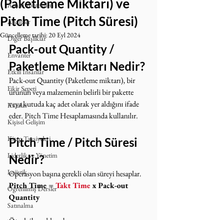
(Paketleme Miktarı) ve
Analiz Yöntemleri
Pitch Time (Pitch Süresi)
Analizler
Güncelleme tarihi:
20 Eyl 2024
Diğer Başlıklar
Pack-out Quantity / 
Envanter
Paketleme Miktarı Nedir?
Etkili İnsanlar
Pack-out Quantity (Paketleme miktarı), bir 
Fikir Sepeti
ürünün veya malzemenin belirli bir pakette 
veya kutuda kaç adet olarak yer aldığını ifade 
Kazalar
eder. Pitch Time Hesaplamasında kullanılır.
Kişisel Gelişim
Kitap Tavsiyeleri
Pitch Time / Pitch Süresi 
Liderlik ve Yönetim
Nedir?
Lojistik
Operasyon başına gerekli olan süreyi hesaplar.
Pitch Time = 
Takt Time
 x Pack-out 
Öğrenilmiş Dersler
Quantity
Satınalma