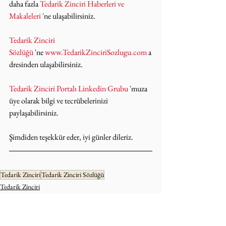
daha fazla 
Tedarik Zinciri Haberleri ve 
Makaleleri
 'ne ulaşabilirsiniz.
Tedarik Zinciri 
Sözlüğü
 'ne 
www.TedarikZinciriSozlugu.com
 a
dresinden ulaşabilirsiniz.
Tedarik Zinciri Portalı Linkedin Grubu
 'muza 
üye olarak bilgi ve tecrübelerinizi 
paylaşabilirsiniz.
Şimdiden teşekkür eder, iyi günler dileriz.
Tedarik Zinciri
Tedarik Zinciri Sözlüğü
Tedarik Zinciri
Envanter
Terimler