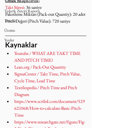
Örnek ile açıklarsak;
Tedarik Zinciri
Takt Süresi
: 36 saniye
Tedarik Zinciri Raporu
Paketleme Miktarı (Pack-out Quantiy): 20 adet
Terimler
Pitch Değeri (Pitch Value): 720 saniye
Üretim
Yeniler
Kaynaklar
Youtube / WHAT ARE TAKT TIME 
AND PITCH TIME?
Lean.org / Pack-Out Quantity
SigmaCenter / Takt Time, Pitch Value, 
Cycle Time, Lead Time
Textilespedia / Pitch Time and Pitch 
Diagram
https://www.scribd.com/document/529
621068/How-to-calculate-Basic-Pitch-
Time
https://www.researchgate.net/figure/Fig-