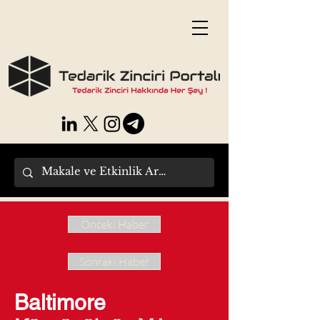
Önceki Haber
Sonraki Haber
Baltimore