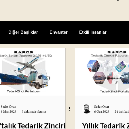
Diğer Başlıklar
Envanter
Etkili İnsanlar
avsiyeleri
Liderlik ve Yönetim
Lojistik
Tedarik Zinciri Raporu
Terimler
Üretim
Yeniler
Sedat Onat
Sedat Onat
8 Mar 2025
9 dakikada okunur
6 Oca 2025
24 dakika
talık Tedarik Zinciri
Yıllık Tedarik 