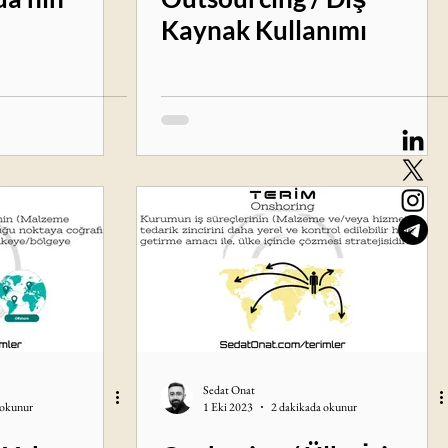
Kaynak Kullanımı
Sedat Onat
 okunur
1 Eki 2023
2 dakikada okunur