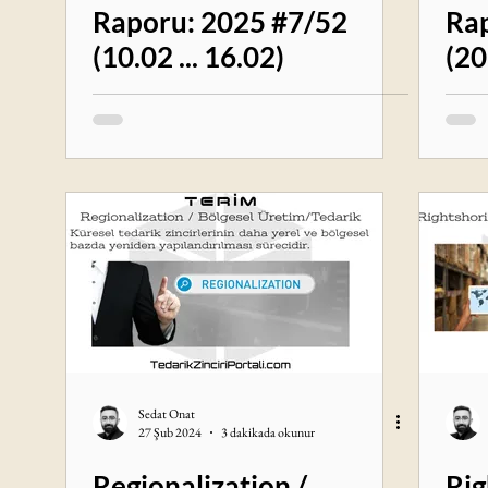
Raporu: 2025 #7/52
Rap
(10.02 ... 16.02)
(20
Sedat Onat
27 Şub 2024
3 dakikada okunur
Regionalization /
Rig