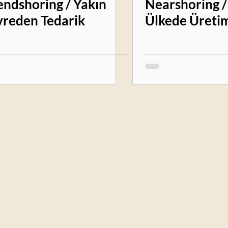
endshoring / Yakın
Nearshoring /
reden Tedarik
Ülkede Üreti