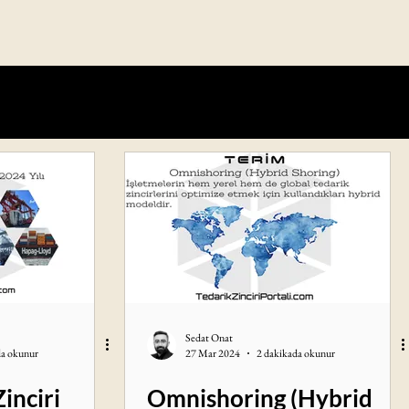
Sedat Onat
da okunur
27 Mar 2024
2 dakikada okunur
Zinciri
Omnishoring (Hybrid