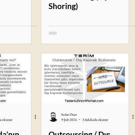
Shoring)
Sedat Onat
da okunur
9 Şub 2024
3 dakikada okunur
a’nın
Outsourcing / Dış