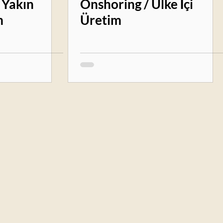
 Yakın
Onshoring / Ülke İçi
m
Üretim