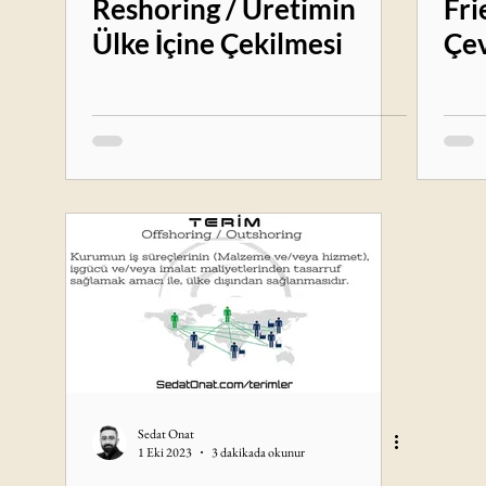
Reshoring / Üretimin
Fri
Ülke İçine Çekilmesi
Çev
Sedat Onat
1 Eki 2023
3 dakikada okunur