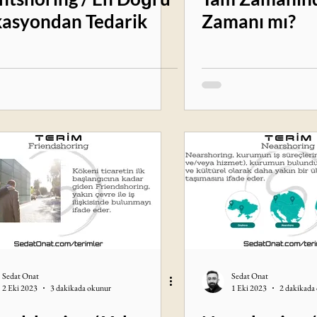
asyondan Tedarik
Zamanı mı?
Sedat Onat
Sedat Onat
2 Eki 2023
3 dakikada okunur
1 Eki 2023
2 dakikada