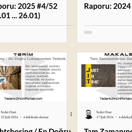
oru: 2025 #4/52
Raporu: 2024
.01 ... 26.01)
Sedat Onat
Sedat Onat
22 Şub 2024
4 dakikada okunur
17 Şub 2024
4 dakika
htshoring / En Doğru
Tam Zamanınd