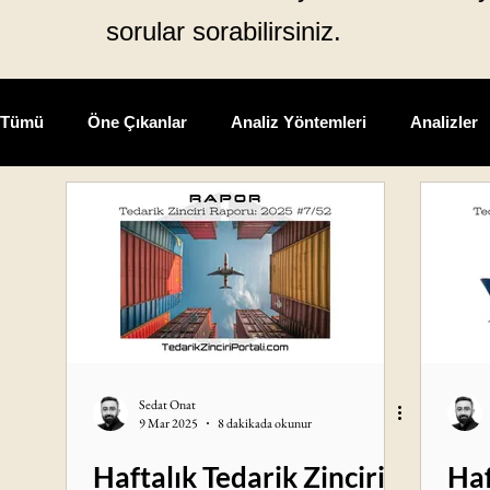
sorular sorabilirsiniz.
Tümü
Öne Çıkanlar
Analiz Yöntemleri
Analizler
Fikir Sepeti
Kazalar
Kişisel Gelişim
Kitap T
Öğrenilmiş Dersler
Satınalma
Tedarik Zinciri
Sedat Onat
9 Mar 2025
8 dakikada okunur
Haftalık Tedarik Zinciri
Haf