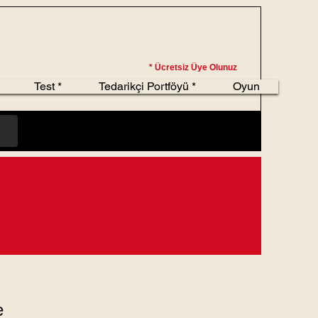
* Ücretsiz Üye Olunuz
Test *
Tedarikçi Portföyü *
Oyun
e