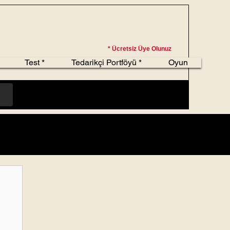
* Ücretsiz Üye Olunuz
Test *
Tedarikçi Portföyü *
Oyun