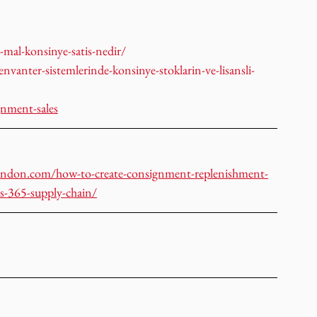
al-konsinye-satis-nedir/
ter-sistemlerinde-konsinye-stoklarin-ve-lisansli-
gnment-sales
andon.com/how-to-create-consignment-replenishment-
s-365-supply-chain/