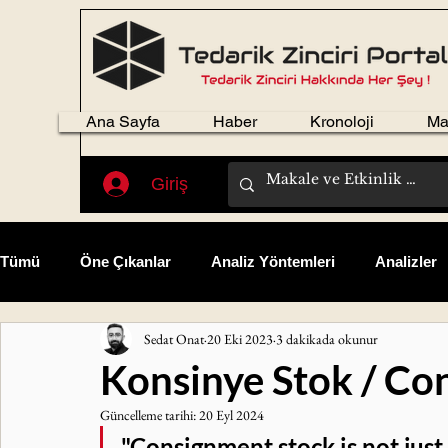
Ana Sayfa
Haber
Kronoloji
Ma
Giriş
Tümü
Öne Çıkanlar
Analiz Yöntemleri
Analizler
Sedat Onat
20 Eki 2023
3 dakikada okunur
Fikir Sepeti
Kazalar
Kişisel Gelişim
Kitap T
Konsinye Stok / Co
Güncelleme tarihi:
20 Eyl 2024
Öğrenilmiş Dersler
Satınalma
Tedarik Zinciri
"Consignment stock is not just a