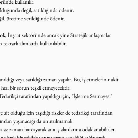
ründe kullanılır.
duğunda değil, satıldığında ödenir.
il, üretime verildiğinde ödenir.
tok, İnşaat sektöründe ancak yine Stratejik anlaşmalar 
tekrarlı alımlarda kullanılabilir.
ldığı veya satıldığı zaman yapılır. Bu, işletmelerin nakit 
 hızı bir sorun teşkil etmeyecektir.
edarikçi tarafından yapıldığı için, "İşletme Sermayesi" 
 ait olduğu için taşıdığı riskler de tedarikçi tarafından 
afından yaşanacağı da unutulmamalı.
a az zaman harcayarak ana iş alanlarına odaklanabilirler.
a hızlı bir şekilde yanıt verme esnekliği sağlayarak, 