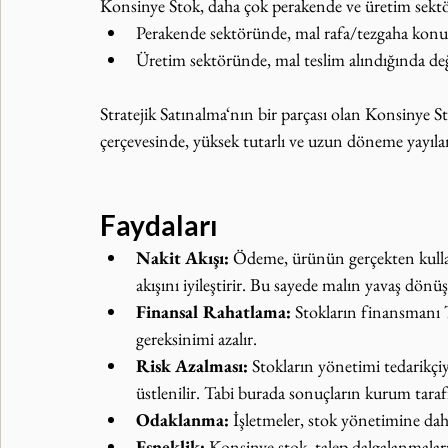
Konsinye Stok, daha çok perakende ve üretim sektö
Perakende sektöründe, mal rafa/tezgaha konul
Üretim sektöründe, mal teslim alındığında değ
Stratejik Satınalma‘nın bir parçası olan Konsinye S
çerçevesinde, yüksek tutarlı ve uzun döneme yayılan 
Faydaları
Nakit Akışı:
 Ödeme, ürünün gerçekten kullanı
akışını iyileştirir. Bu sayede malın yavaş dönüş
Finansal Rahatlama:
 Stokların finansmanı T
gereksinimi azalır.
Risk Azalması:
 Stokların yönetimi tedarikçiye
üstlenilir. Tabi burada sonuçların kurum tar
Odaklanma:
 İşletmeler, stok yönetimine dah
Esneklik:
 Konsinye stok, talep dalgalanmaların