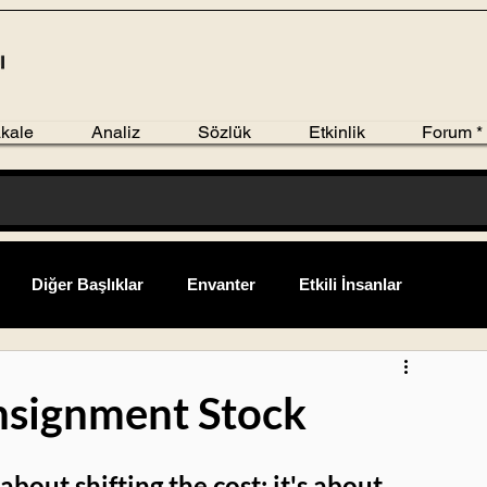
kale
Analiz
Sözlük
Etkinlik
Forum *
Diğer Başlıklar
Envanter
Etkili İnsanlar
avsiyeleri
Liderlik ve Yönetim
Lojistik
nsignment Stock
Tedarik Zinciri Raporu
Terimler
Üretim
Yeniler
bout shifting the cost; it's about 