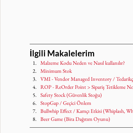
İlgili Makalelerim
Malzeme Kodu Neden ve Nasıl kullanılır?
Minimum Stok
VMI - Vendor Managed Inventory / Tedarikç
ROP - ReOrder Point > Sipariş Tetikleme No
Safety Stock (Güvenlik Stoğu)
StopGap / Geçici Önlem
Bullwhip Effect / Kamçı Etkisi (Whiplash, W
Beer Game (Bira Dağıtım Oyunu)