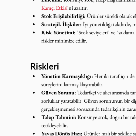
Kamçı Etkisi
‘ni azaltır.
Stok Erişilebilirliği:
 Ürünler sürekli olarak 
Stratejik İlişkiler:
 İyi yönetildiği takdirde, mü
Risk Yönetimi:
 "Stok seviyeleri" ve "saklama 
riskler minimize edilir.
Riskleri
Yönetim Karmaşıklığı:
 Her iki taraf için de
süreçlerini karmaşıklaştırabilir.
Güven Sorunu:
 Tedarikçi ve alıcı arasında
zorluklar yaratabilir. Güven sorununun bir diğ
gerçekleşmemesi sonucunda tedarikçinin zarara
Talep Tahmini:
 Konsinye stok, doğru bir tal
tetikleyebilir.
Yavaş Dönüş Hızı:
 Ürünler hızlı bir şekilde 