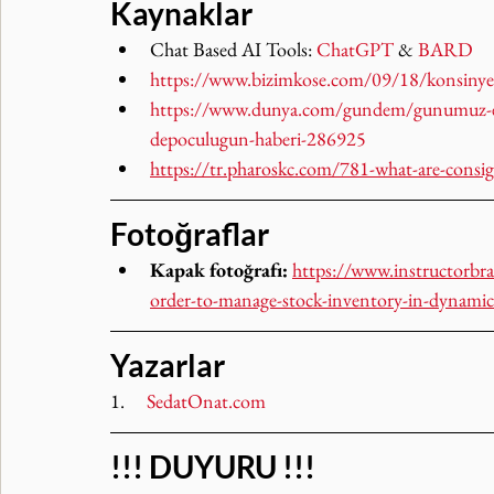
Kaynaklar
Chat Based AI Tools: 
ChatGPT
 & 
BARD
https://www.bizimkose.com/09/18/konsinye-m
https://www.dunya.com/gundem/gunumuz-envan
depoculugun-haberi-286925
https://tr.pharoskc.com/781-what-are-consi
Fotoğraflar
Kapak fotoğrafı:
https://www.instructorbr
order-to-manage-stock-inventory-in-dynamic
Yazarlar
1.     
SedatOnat.com
!!! DUYURU !!!