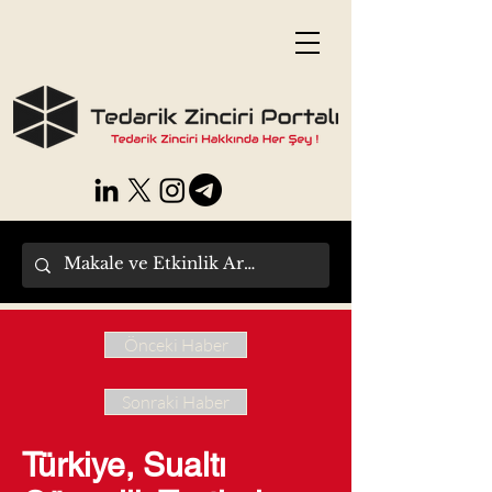
Önceki Haber
Sonraki Haber
Türkiye, Sualtı