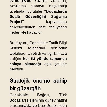
07:00–18:00
saatleri arasında,
Savunma Sanayii Başkanlığı
tarafından yürütülen
“Boğazlarda
Sualtı Güvenliğini Sağlama
Projesi”
kapsamında
gerçekleştirilen test faaliyetleri
nedeniyle kapatıldı.
Bu duyuru, Çanakkale Trafik Bilgi
Sistemi tarafından denizcilik
topluluğuna iletildi ve açıklamada
trafiğin
her iki yönde tamamen
askıya alınacağı
açık şekilde
belirtildi.
Stratejik öneme sahip
bir güzergâh
Çanakkale Boğazı, Türk
Boğazları sisteminin güney hattını
oluşturmakta ve Ege Denizi’nden