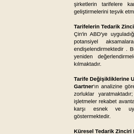
şirketlerin tarifelere k
geliştirmelerini teşvik etm
Tarifelerin Tedarik Zinci
Çin'in ABD'ye uyguladığı
potansiyel aksamalar
endişelendirmektedir . Bu t
yeniden değerlendirmele
kılmaktadır.​
Tarife Değişikliklerin
Gartner
'ın analizine göre,
zorluklar yaratmaktadı
işletmeler rekabet avantaj
karşı esnek ve uyuml
göstermektedir.​
Küresel Tedarik Zinciri