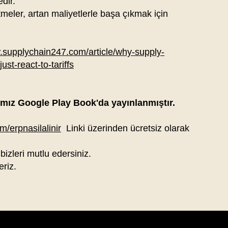
dir.
tmeler, artan maliyetlerle başa çıkmak için
.supplychain247.com/article/why-supply-
ust-react-to-tariffs
ımız Google Play Book'da yayınlanmıştır.
/erpnasilalinir
Linki üzerinden ücretsiz olarak
 bizleri mutlu edersiniz.
eriz.