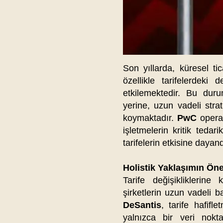
Son yıllarda, küresel ti
özellikle tarifelerdeki d
etkilemektedir. Bu duru
yerine, uzun vadeli strat
koymaktadır.
PwC
opera
işletmelerin kritik tedari
tarifelerin etkisine dayan
Holistik Yaklaşımın Ön
Tarife değişikliklerine
şirketlerin uzun vadeli ba
DeSantis
, tarife hafifl
yalnızca bir veri nokt