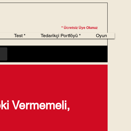
* Ücretsiz Üye Olunuz
Test *
Tedarikçi Portföyü *
Oyun
epki Vermemeli,