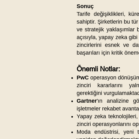
Sonuç
Tarife değişiklikleri, kü
sahiptir. Şirketlerin bu tür
ve stratejik yaklaşımlar
açısıyla, yapay zeka gibi 
zincirlerini esnek ve da
başarıları için kritik öneme
Önemli Notlar:
PwC
operasyon dönüşüm
zinciri kararlarını ya
gerektiğini vurgulamaktad
Gartner
'ın analizine gö
işletmeler rekabet avantaj
Yapay zeka teknolojileri, 
zinciri operasyonlarını o
Moda endüstrisi, yeni tar