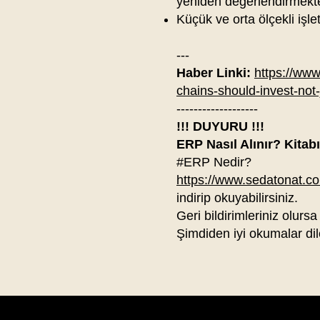
yeniden değerlendirmekte
Küçük ve orta ölçekli işle
---
Haber Linki:
https://www
chains-should-invest-not-j
-------------------
!!! DUYURU !!!
ERP Nasıl Alınır? Kitab
#ERP Nedir?
https://www.sedatonat.com
indirip okuyabilirsiniz.
Geri bildirimleriniz olursa
Şimdiden iyi okumalar dil