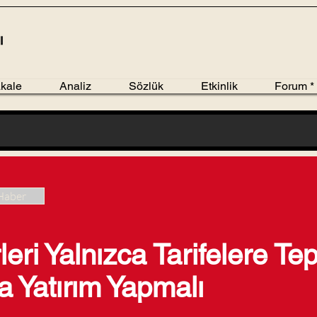
kale
Analiz
Sözlük
Etkinlik
Forum *
Haber
leri Yalnızca Tarifelere T
 Yatırım Yapmalı