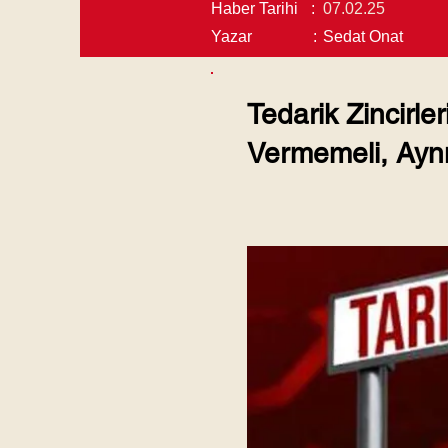
Haber Tarihi
:
07.02.25
Yazar
:
Sedat Onat
Tedarik Zincirler
Vermemeli, Aynı