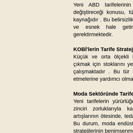
Yeni ABD tarifelerinin
değiştireceği konusu, tü
kaynağıdır . Bu belirsizlik
ve esnek hale getirm
gerektirmektedir.​
KOBİ'lerin Tarife Stratej
Küçük ve orta ölçekli i
çıkmak için stoklarını y
çalışmaktadır . Bu tür st
etmelerine yardımcı olmak
Moda Sektöründe Tarife
Yeni tarifelerin yürürlü
zinciri zorluklarıyla k
artışlarının ötesinde, te
Bu durum, moda endüstri
stratejilerinin benimsenme