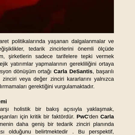
caret politikalarında yaşanan dalgalanmalar ve
eğişiklikler, tedarik zincirlerini önemli ölçüde
m, şirketlerin sadece tarifelere tepki vermek
ejik yatırımlar yapmalarının gerekliliğini ortaya
syon dönüşüm ortağı
Carla DeSantis
, başarılı
k zinciri veya değer zinciri kararlarını yalnızca
dırmamaları gerektiğini vurgulamaktadır.​
emi
 karşı holistik bir bakış açısıyla yaklaşmak,
şarıları için kritik bir faktördür.
PwC
'den
Carla
etmenin daha geniş bir tedarik zinciri planında
ası olduğunu belirtmektedir . Bu perspektif,