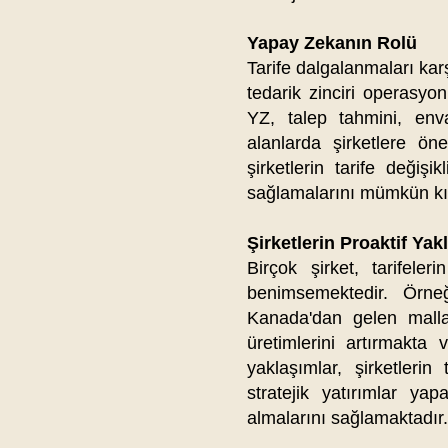
Yapay Zekanın Rolü
Tarife dalgalanmaları karş
tedarik zinciri operasyo
YZ, talep tahmini, enva
alanlarda şirketlere ön
şirketlerin tarife değişi
sağlamalarını mümkün kıl
Şirketlerin Proaktif Yak
Birçok şirket, tarifeleri
benimsemektedir. Örneğ
Kanada'dan gelen mallar
üretimlerini artırmakta
yaklaşımlar, şirketleri
stratejik yatırımlar ya
almalarını sağlamaktadır.​