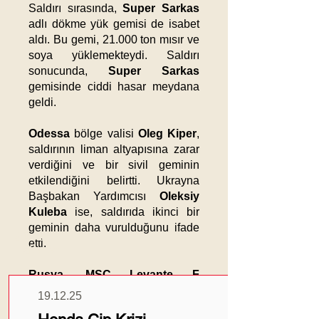
Saldırı sırasında,
Super Sarkas
adlı dökme yük gemisi de isabet
aldı. Bu gemi, 21.000 ton mısır ve
soya yüklemekteydi. Saldırı
sonucunda,
Super Sarkas
gemisinde ciddi hasar meydana
geldi.
Odessa
bölge valisi
Oleg Kiper
,
saldırının liman altyapısına zarar
verdiğini ve bir sivil geminin
etkilendiğini belirtti. Ukrayna
Başbakan Yardımcısı
Oleksiy
Kuleba
ise, saldırıda ikinci bir
geminin daha vurulduğunu ifade
Güncel
etti.
Haberler
Rusya
,
MSC Levante F
gemisinin,
Türkiye
'deki bir
NATO
19.12.25
üssünden
İngiltere
'ye ait deniz