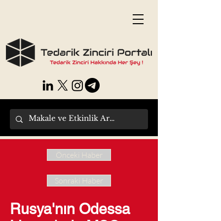
Önceki Haber
Sonraki Haber
Rusya'nın Odessa