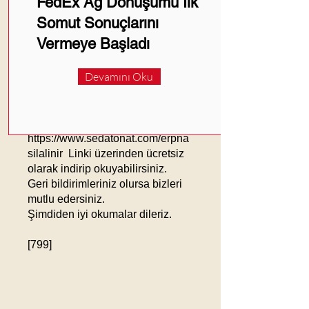
FedEx Ağ Dönüşümü İlk
revenue-loss-by-switching-to-
systech-unitrace-to-resolve-3-
Somut Sonuçlarını
month-shipping-delays
Vermeye Başladı
-------------------
!!! DUYURU !!!
Devamını Oku
ERP Nasıl Alınır? Kitabımız
Google Play Book'da
yayınlanmıştır.
#ERP Nedir?
https://www.sedatonat.com/erpna
silalinir
Linki üzerinden ücretsiz
olarak indirip okuyabilirsiniz.
Geri bildirimleriniz olursa bizleri
mutlu edersiniz.
Şimdiden iyi okumalar dileriz.
[799]