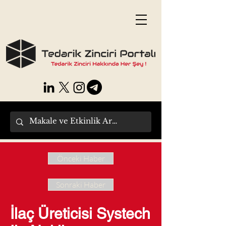
Önceki Haber
Sonraki Haber
İlaç Üreticisi Systech