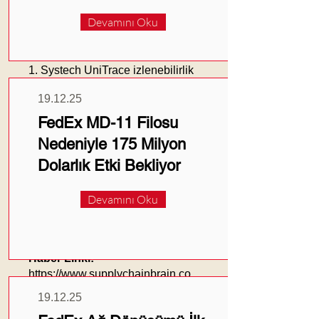
izlenebilirlik, ilaç sektöründe risk
Devamını Oku
yönetiminin temelidir.
Önemli Notlar:
1. Systech UniTrace izlenebilirlik
sağlar.
19.12.25
2. AI analytics darboğazları
önceden belirler.
FedEx MD-11 Filosu
3. Serialization veri bütünlüğünü
Nedeniyle 175 Milyon
korur.
Dolarlık Etki Bekliyor
4. Gecikmeler ortadan
kaldırılmıştır.
5. İzlenebilirlik risk yönetiminde
Devamını Oku
kritiktir.
---
Haber Linki:
https://www.supplychainbrain.co
m/articles/42314-pharmaceutical-
19.12.25
manufacturer-mitigates-risk-of-