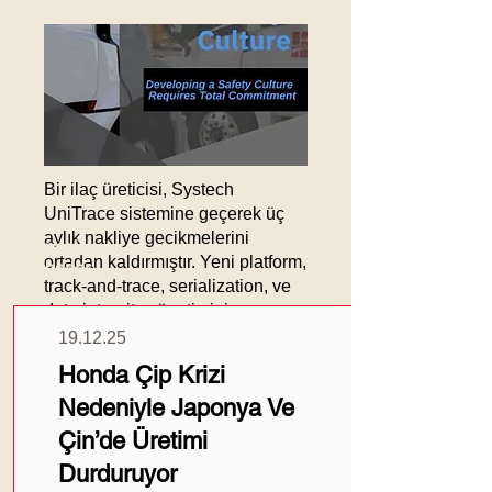
Bir ilaç üreticisi, Systech
UniTrace sistemine geçerek üç
aylık nakliye gecikmelerini
Güncel
ortadan kaldırmıştır. Yeni platform,
Haberler
track-and-trace, serialization, ve
data integrity yönetimini
sağlamaktadır. AI-driven
19.12.25
analytics, operasyonel
Honda Çip Krizi
darboğazları önceden tespit
Nedeniyle Japonya Ve
etmektedir. Bu dönüşüm, gelir
kaybını önleyerek müşteri teslimat
Çin’de Üretimi
sürekliliğini korumuştur.
Durduruyor
Uzmanlara göre dijital