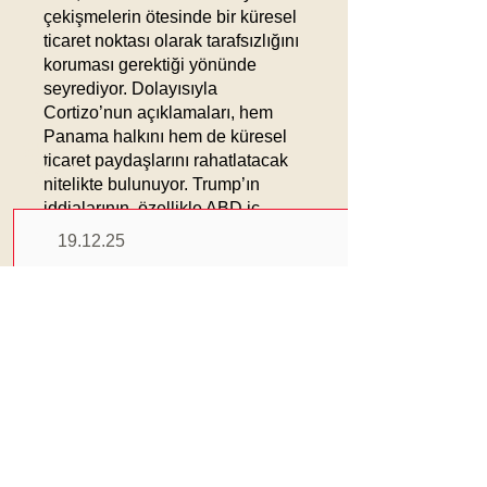
çekişmelerin ötesinde bir küresel
ticaret noktası olarak tarafsızlığını
koruması gerektiği yönünde
seyrediyor. Dolayısıyla
Cortizo’nun açıklamaları, hem
Panama halkını hem de küresel
Güncel
ticaret paydaşlarını rahatlatacak
Haberler
nitelikte bulunuyor. Trump’ın
iddialarının, özellikle ABD iç
siyasetinde kendi tabanına
19.12.25
yönelmiş bir mesaj olarak
Honda Çip Krizi
değerlendirilebileceği yorumları
da yapılıyor. Yine de “Panama
Nedeniyle Japonya Ve
Canal”ın ticari işleyişi ve
Çin’de Üretimi
Panama’nın kendi yönetim
Durduruyor
hakları, tüm bu siyasi
açıklamalara rağmen belirgin
şekilde korunmaya devam ediyor.
Devamını Oku
Önemli Notlar: