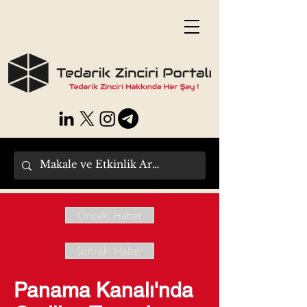
Önceki Haber
Sonraki Haber
Panama Kanalı'nda