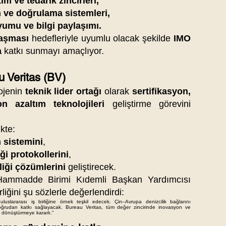
im ve tedarik zincirleri,
on ve doğrulama sistemleri,
yumu ve bilgi paylaşımı.
laşması
hedefleriyle uyumlu olacak şekilde
IMO
a
katkı sunmayı amaçlıyor.
au Veritas (BV)
rojenin
teknik lider ortağı
olarak
sertifikasyon,
 azaltım teknolojileri
geliştirme görevini
ikte:
 sistemini
,
ği protokollerini
,
liği çözümlerini
geliştirecek.
 Hammadde Birimi Kıdemli Başkan Yardımcısı
irliğini şu sözlerle değerlendirdi:
uluslararası iş birliğine örnek teşkil edecek. Çin–Avrupa denizcilik bağlarını
 doğrudan katkı sağlayacak. Bureau Veritas, tüm değer zincirinde inovasyon ve
 dönüştürmeye kararlı.”