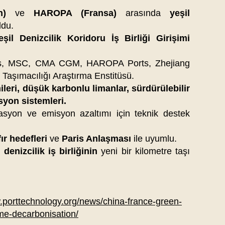
n)
ve
HAROPA (Fransa)
arasında
yeşil
ldu.
eşil Denizcilik Koridoru İş Birliği Girişimi
s, MSC, CMA CGM, HAROPA Ports, Zhejiang
Taşımacılığı Araştırma Enstitüsü.
leri, düşük karbonlu limanlar, sürdürülebilir
asyon sistemleri.
ikasyon ve emisyon azaltımı için teknik destek
ır hedefleri
ve
Paris Anlaşması
ile uyumlu.
denizcilik iş birliğinin
yeni bir kilometre taşı
.porttechnology.org/news/china-france-green-
me-decarbonisation/