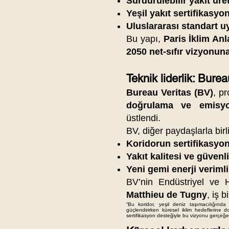
Sürdürülebilir yakıt üret
Yeşil yakıt sertifikasy
Uluslararası standart u
Bu yapı,
Paris İklim An
2050 net-sıfır vizyonun
Teknik liderlik: Bure
Bureau Veritas (BV)
, p
doğrulama ve emisyon
üstlendi.
BV, diğer paydaşlarla birl
Koridorun sertifikasyon
Yakıt kalitesi ve güvenli
Yeni gemi enerji verimli
BV’nin Endüstriyel ve
Matthieu de Tugny
, iş b
“Bu koridor, yeşil deniz taşımacılığında 
güçlendirirken küresel iklim hedeflerine
sertifikasyon desteğiyle bu vizyonu gerçeğe