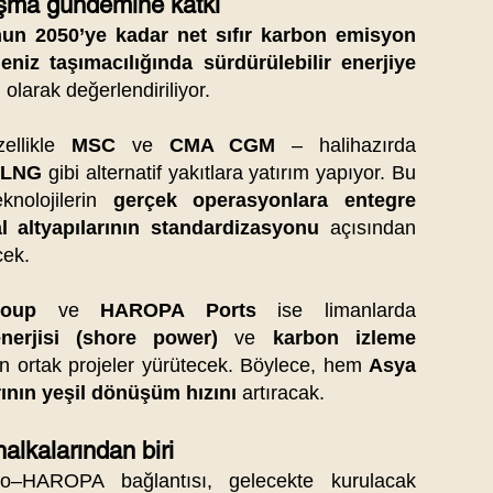
şma gündemine katkı
un 2050’ye kadar net sıfır karbon emisyon
eniz taşımacılığında sürdürülebilir enerjiye
olarak değerlendiriliyor.
zellikle
MSC
ve
CMA CGM
– halihazırda
e LNG
gibi alternatif yakıtlara yatırım yapıyor. Bu
knolojilerin
gerçek operasyonlara entegre
l altyapılarının standardizasyonu
açısından
cek.
roup
ve
HAROPA Ports
ise limanlarda
enerjisi (shore power)
ve
karbon izleme
in ortak projeler yürütecek. Böylece, hem
Asya
ının yeşil dönüşüm hızını
artıracak.
halkalarından biri
o–HAROPA bağlantısı, gelecekte kurulacak