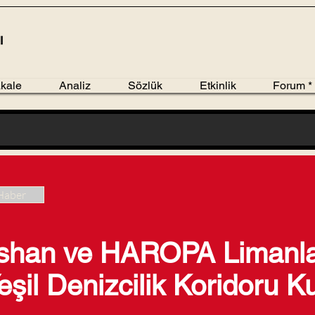
kale
Analiz
Sözlük
Etkinlik
Forum *
Haber
shan ve HAROPA Limanlar
şil Denizcilik Koridoru K