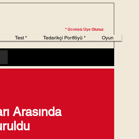
* Ücretsiz Üye Olunuz
Test *
Tedarikçi Portföyü *
Oyun
ı Arasında
uruldu