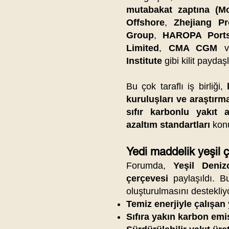
mutabakat zaptına (M
Offshore
,
Zhejiang Pr
Group
,
HAROPA Port
Limited
,
CMA CGM
Institute
gibi kilit paydaşl
Bu çok taraflı iş birliği,
kuruluşları ve araştırm
sıfır karbonlu yakıt a
azaltım standartları
konu
Yedi maddelik yeşil 
Forumda,
Yeşil Deniz
çerçevesi
paylaşıldı. 
oluşturulmasını destekliy
Temiz enerjiyle çalışan 
Sıfıra yakın karbon emi