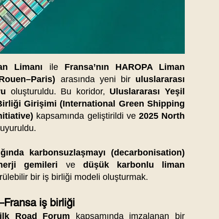
an Limanı
ile
Fransa’nın HAROPA Liman
Rouen–Paris)
arasında yeni bir
uluslararası
ru
oluşturuldu. Bu koridor,
Uluslararası Yeşil
Birliği Girişimi (International Green Shipping
itiative)
kapsamında geliştirildi ve
2025 North
uyuruldu.
ığında karbonsuzlaşmayı (decarbonisation)
erji gemileri
ve
düşük karbonlu liman
ülebilir bir iş birliği modeli oluşturmak.
–Fransa iş birliği
Silk Road Forum
kapsamında imzalanan bir