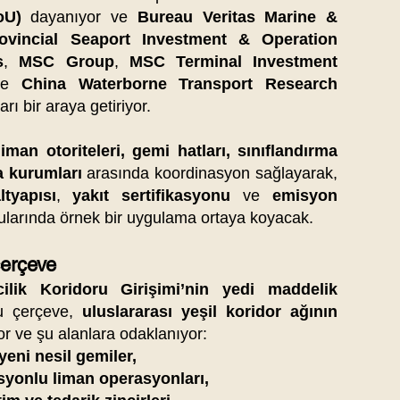
oU)
dayanıyor ve
Bureau Veritas Marine &
ovincial Seaport Investment & Operation
s
,
MSC Group
,
MSC Terminal Investment
ve
China Waterborne Transport Research
arı bir araya getiriyor.
liman otoriteleri, gemi hatları, sınıflandırma
a kurumları
arasında koordinasyon sağlayarak,
ltyapısı
,
yakıt sertifikasyonu
ve
emisyon
larında örnek bir uygulama ortaya koyacak.
çerçeve
cilik Koridoru Girişimi’nin yedi maddelik
Bu çerçeve,
uluslararası yeşil koridor ağının
or ve şu alanlara odaklanıyor:
yeni nesil gemiler,
syonlu liman operasyonları,