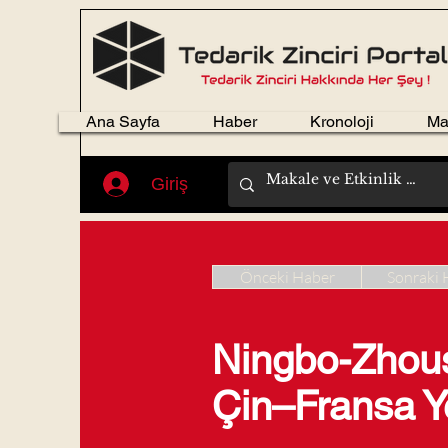
Ana Sayfa
Haber
Kronoloji
Ma
Giriş
Önceki Haber
Sonraki 
Ningbo-Zhou
Çin–Fransa Ye