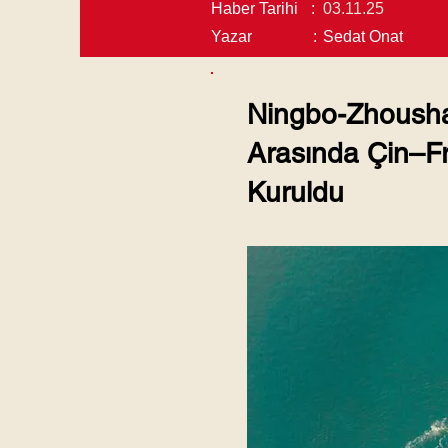
Haber Tarihi
:
03.11.25
Yazar
:
Sedat Onat
Ningbo-Zhoush
Arasında Çin–Fr
Kuruldu