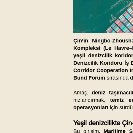
Çin’in Ningbo-Zhoush
Kompleksi (Le Havre–
yeşil denizcilik korido
Denizcilik Koridoru İş 
Corridor Cooperation In
Bund Forum
sırasında d
Amaç,
deniz taşımacıl
hızlandırmak,
temiz en
operasyonları
için sürdür
Yeşil denizcilikte Çin
Bu girişim,
Maritime 