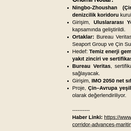
Ningbo-Zhoushan (Çi
denizcilik koridoru
kuru
Girişim,
Uluslararası Y
kapsamında geliştirildi.
Ortaklar:
Bureau Verita
Seaport Group ve Çin Su 
Hedef:
Temiz enerji gemi
yakıt zinciri ve sertifik
Bureau Veritas
, sertif
sağlayacak.
Girişim,
IMO 2050 net sıf
Proje,
Çin–Avrupa yeşil 
olarak değerlendiriliyor.
----------
Haber Linki:
https://www
corridor-advances-mariti