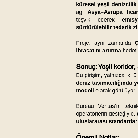
küresel yeşil denizcilik
ağ,
Asya–Avrupa ticar
teşvik ederek
emis
sürdürülebilir tedarik zi
Proje, aynı zamanda
Ç
ihracatını artırma
hedefi
Sonuç: Yeşil koridor, 
Bu girişim, yalnızca iki 
deniz taşımacılığında 
modeli
olarak görülüyor.
Bureau Veritas’ın tek
operatörlerin desteğiyle,
uluslararası standartlar
Önemli Notlar: