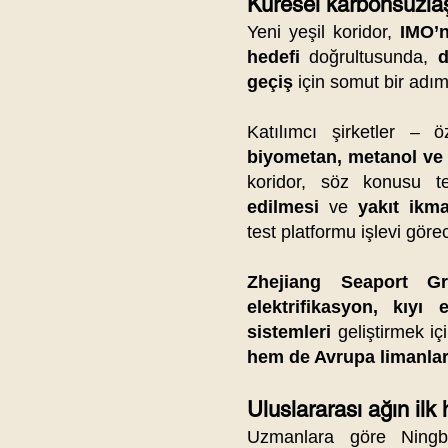
Küresel karbonsuzla
Yeni yeşil koridor,
IMO’n
hedefi
doğrultusunda,
d
geçiş
için somut bir adım 
Katılımcı şirketler – ö
biyometan, metanol v
koridor, söz konusu te
edilmesi
ve
yakıt ikma
test platformu işlevi göre
Zhejiang Seaport G
elektrifikasyon, kıyı 
sistemleri
geliştirmek iç
hem de Avrupa limanlar
Uluslararası ağın ilk 
Uzmanlara göre Ningb