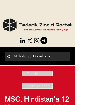
Önceki Haber
Sonraki Haber
MSC, Hindistan’a 12