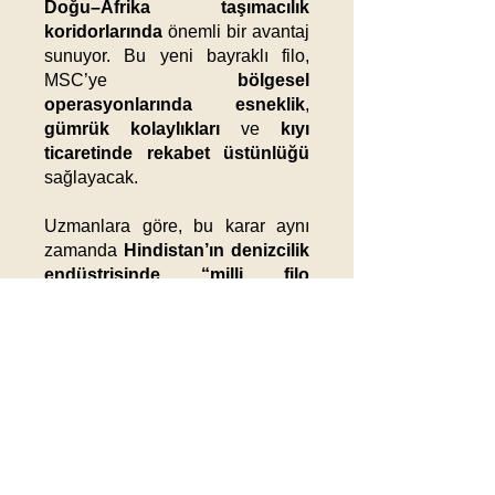
Doğu–Afrika taşımacılık
koridorlarında
önemli bir avantaj
sunuyor. Bu yeni bayraklı filo,
MSC’ye
bölgesel
operasyonlarında esneklik
,
gümrük kolaylıkları
ve
kıyı
ticaretinde rekabet üstünlüğü
sağlayacak.
Uzmanlara göre, bu karar aynı
zamanda
Hindistan’ın denizcilik
endüstrisinde “milli filo
kapasitesini” artırma
hedefine
de katkı sağlayacak.
Güncel
Önemli Notlar:
Haberler
MSC
, 12 konteyner gemisini
Hindistan bayrağına
kaydettirme
kararı aldı.
19.12.25
Karar, şirketin
Hindistan’daki
Honda Çip Krizi