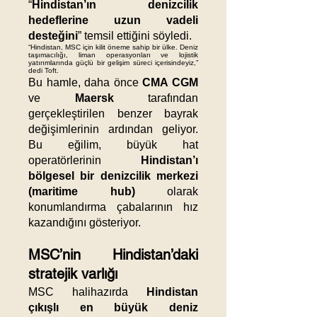
“
Hindistan’ın denizcilik
hedeflerine uzun vadeli
desteğini
” temsil ettiğini söyledi.
“Hindistan, MSC için kilit öneme sahip bir ülke. Deniz
taşımacılığı, liman operasyonları ve lojistik
yatırımlarında güçlü bir gelişim süreci içerisindeyiz,”
dedi Toft.
Bu hamle, daha önce
CMA CGM
ve
Maersk
tarafından
gerçekleştirilen benzer bayrak
değişimlerinin ardından geliyor.
Bu eğilim, büyük hat
operatörlerinin
Hindistan’ı
bölgesel bir denizcilik merkezi
(maritime hub)
olarak
konumlandırma çabalarının hız
kazandığını gösteriyor.
MSC’nin Hindistan’daki
stratejik varlığı
MSC halihazırda
Hindistan
çıkışlı en büyük deniz