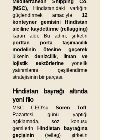
Mediterranean Shipping Co.
(MSC)
, Hindistan’daki varlığını
güçlendirmek amacıyla
12
konteyner gemisini Hindistan
siciline kaydettirme (reflagging)
kararı aldı. Bu adım, şirketin
porttan porta taşımacılık
modelinin ötesine geçerek
ülkenin
denizcilik, liman ve
lojistik sektörlerine
yönelik
yatırımlarını çeşitlendirme
stratejisinin bir parçası.
Hindistan bayrağı altında
yeni filo
MSC CEO’su
Soren Toft
,
Pazartesi günü yaptığı
açıklamada, söz konusu
gemilerin
Hindistan bayrağına
geçişinin
(reflag) şirketin