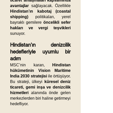
ticaret anlaşmaları kapsamında
avantajlar
sağlayacak. Özellikle
Hindistan’ın kabotaj (coastal
shipping)
politikaları, yerel
bayraklı gemilere
öncelikli sefer
hakları ve vergi teşvikleri
sunuyor.
Hindistan’ın denizcilik
hedefleriyle uyumlu bir
adım
MSC’nin kararı,
Hindistan
hükümetinin Vision Maritime
India 2030 stratejisi
ile örtüşüyor.
Bu strateji, ülkeyi
küresel deniz
ticareti, gemi inşa ve denizcilik
hizmetleri
alanında önde gelen
merkezlerden biri haline getirmeyi
hedefliyor.