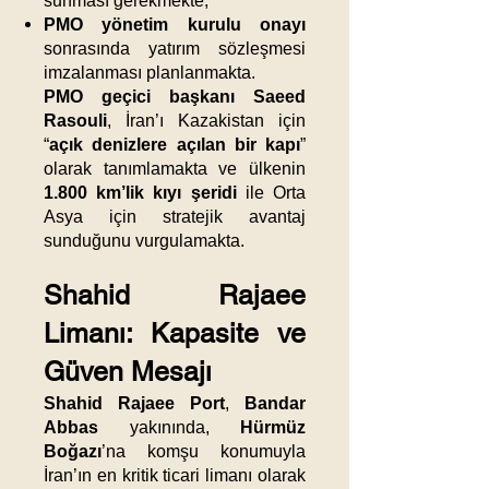
sunması gerekmekte,
PMO yönetim kurulu onayı
sonrasında yatırım sözleşmesi
imzalanması planlanmakta.
PMO geçici başkanı Saeed
Rasouli
, İran’ı Kazakistan için
“
açık denizlere açılan bir kapı
”
olarak tanımlamakta ve ülkenin
1.800 km’lik kıyı şeridi
ile Orta
Asya için stratejik avantaj
sunduğunu vurgulamakta.
Shahid Rajaee
Limanı: Kapasite ve
Güven Mesajı
Shahid Rajaee Port
,
Bandar
Abbas
yakınında,
Hürmüz
Boğazı
’na komşu konumuyla
İran’ın en kritik ticari limanı olarak