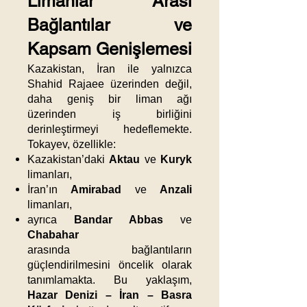
Limanlar Arası
Bağlantılar ve
Kapsam Genişlemesi
Kazakistan, İran ile yalnızca
Shahid Rajaee üzerinden değil,
daha geniş bir liman ağı
üzerinden iş birliğini
derinleştirmeyi hedeflemekte.
Tokayev, özellikle:
Kazakistan’daki
Aktau
ve
Kuryk
limanları,
İran’ın
Amirabad
ve
Anzali
limanları,
ayrıca
Bandar Abbas
ve
Chabahar
arasında bağlantıların
güçlendirilmesini öncelik olarak
tanımlamakta. Bu yaklaşım,
Hazar Denizi – İran – Basra