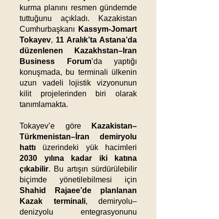
kurma planını resmen gündemde
tuttuğunu açıkladı. Kazakistan
Cumhurbaşkanı
Kassym-Jomart
Tokayev
,
11 Aralık’ta Astana’da
düzenlenen Kazakhstan–Iran
Business Forum
’da yaptığı
konuşmada, bu terminali ülkenin
uzun vadeli lojistik vizyonunun
kilit projelerinden biri olarak
tanımlamakta.
Tokayev’e göre
Kazakistan–
Türkmenistan–İran demiryolu
hattı
üzerindeki yük hacimleri
2030 yılına kadar iki katına
çıkabilir
. Bu artışın sürdürülebilir
biçimde yönetilebilmesi için
Shahid Rajaee’de planlanan
Kazak terminali
, demiryolu–
denizyolu entegrasyonunu