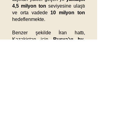
4,5 milyon ton
seviyesine ulaştı
ve orta vadede
10 milyon ton
hedeflenmekte.
Benzer şekilde İran hattı,
Kazakistan için
Rusya’yı by-
pass eden
güney yönlü bir
alternatif oluşturmakta. İran’ın da
bölge ülkelerini Shahid Rajaee
ve diğer Körfez limanlarına
yatırım yapmaya teşvik ettiği
görülmekte;
Özbekistan
da
Shahid Rajaee’de ayrı bir lojistik
merkez için mutabakat imzalamış
durumda.
Genel Değerlendirme
Kazakistan’ın Shahid Rajaee
Limanı’nda özel terminal kurma