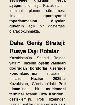
seviyelere ulaştığını veya
aştığını
bildirmişti. Kazakistan’ın
terminal planını sürdürmesi,
limanın
operasyonel
toparlanmasına duyulan
güvenin
açık bir göstergesi
olarak okunmakta.
Daha Geniş Strateji:
Rusya Dışı Rotalar
Kazakistan’ın Shahid Rajaee
yatırımı, ülkenin
lojistik varlıkları
doğrudan koridorlar üzerinde
konumlandırma
stratejisinin
parçası.
Haziran 2025’te
Kazakistan, Gürcistan’daki
Poti
Limanı
’nda bir
multimodal
terminal
açarak
Orta Koridor
’u
desteklemişti. Poti üzerinden
taşınan yükler geçen yıl
yaklaşık