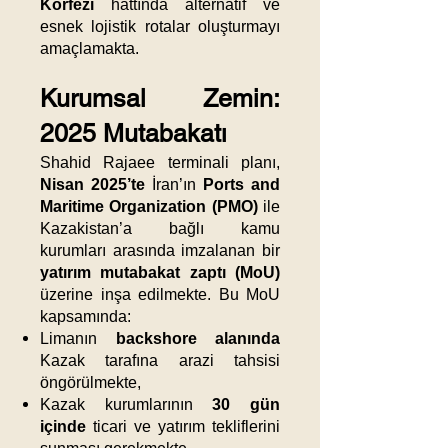
Körfezi
hattında alternatif ve
esnek lojistik rotalar oluşturmayı
amaçlamakta.
Kurumsal Zemin:
2025 Mutabakatı
Shahid Rajaee terminali planı,
Nisan 2025’te
İran’ın
Ports and
Maritime Organization (PMO)
ile
Kazakistan’a bağlı kamu
kurumları arasında imzalanan bir
yatırım mutabakat zaptı (MoU)
üzerine inşa edilmekte. Bu MoU
kapsamında:
Limanın
backshore alanında
Kazak tarafına arazi tahsisi
öngörülmekte,
Kazak kurumlarının
30 gün
içinde
ticari ve yatırım tekliflerini