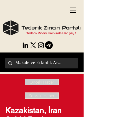
Önceki Haber
Sonraki Haber
Kazakistan, İran