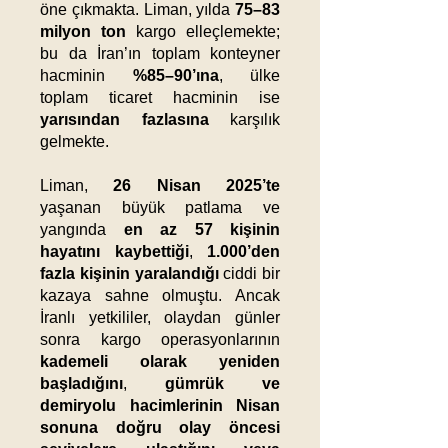
öne çıkmakta. Liman, yılda
75–83
milyon ton
kargo elleçlemekte;
bu da İran’ın toplam konteyner
hacminin
%85–90’ına
, ülke
toplam ticaret hacminin ise
yarısından fazlasına
karşılık
gelmekte.
Liman,
26 Nisan 2025’te
yaşanan büyük patlama ve
yangında
en az 57 kişinin
hayatını kaybettiği
,
1.000’den
fazla kişinin yaralandığı
ciddi bir
kazaya sahne olmuştu. Ancak
İranlı yetkililer, olaydan günler
sonra kargo operasyonlarının
kademeli olarak yeniden
başladığını
,
gümrük ve
demiryolu hacimlerinin Nisan
sonuna doğru olay öncesi