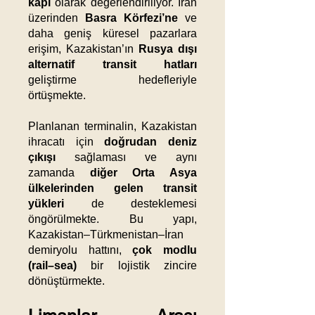
kapı
olarak değerlendiriliyor. İran
üzerinden
Basra Körfezi’ne
ve
daha geniş küresel pazarlara
erişim, Kazakistan’ın
Rusya dışı
alternatif transit hatları
geliştirme hedefleriyle
örtüşmekte.
Planlanan terminalin, Kazakistan
ihracatı için
doğrudan deniz
çıkışı
sağlaması ve aynı
zamanda
diğer Orta Asya
ülkelerinden gelen transit
yükleri
de desteklemesi
öngörülmekte. Bu yapı,
Kazakistan–Türkmenistan–İran
demiryolu hattını,
çok modlu
(rail–sea)
bir lojistik zincire
dönüştürmekte.