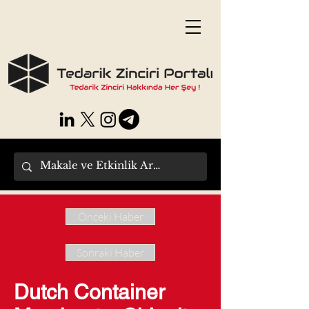
Önceki Haber
Sonraki Haber
Dutch Container