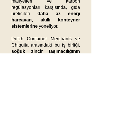
maliyetleri ve karbon
regülasyonları karşısında, gıda
üreticileri
daha az enerji
harcayan, akıllı konteyner
sistemlerine
yöneliyor.
Dutch Container Merchants ve
Chiquita arasındaki bu iş birliği,
soğuk zincir taşımacılığının
dijitalleşmesi ve
sürdürülebilirlik odaklı
Güncel
dönüşümünün
bir göstergesi
Haberler
olarak görülüyor.
Önemli Notlar:
19.12.25
Dutch Container Merchants
Honda Çip Krizi
(DCM)
,
Chiquita
ile
1.000 adet
Nedeniyle Japonya Ve
40HC Reefer konteyner
tedarik
anlaşması imzaladı.
Çin’de Üretimi
Konteynerler,
Carrier Transicold
Durduruyor