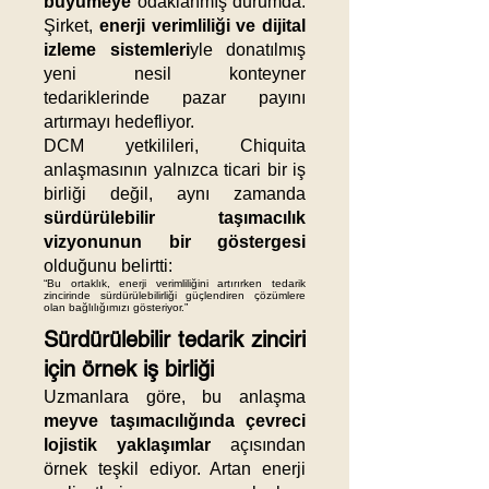
büyümeye
odaklanmış durumda.
Şirket,
enerji verimliliği ve dijital
izleme sistemleri
yle donatılmış
yeni nesil konteyner
tedariklerinde pazar payını
artırmayı hedefliyor.
DCM yetkilileri, Chiquita
anlaşmasının yalnızca ticari bir iş
birliği değil, aynı zamanda
sürdürülebilir taşımacılık
vizyonunun bir göstergesi
olduğunu belirtti:
“Bu ortaklık, enerji verimliliğini artırırken tedarik
zincirinde sürdürülebilirliği güçlendiren çözümlere
olan bağlılığımızı gösteriyor.”
Sürdürülebilir tedarik zinciri
için örnek iş birliği
Uzmanlara göre, bu anlaşma
meyve taşımacılığında çevreci
lojistik yaklaşımlar
açısından
örnek teşkil ediyor. Artan enerji