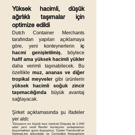
Yüksek hacimli, düşük
ağırlıklı taşımalar için
optimize edildi
Dutch Container Merchants
tarafından yapılan açıklamaya
göre, yeni konteynerlerin
iç
hacmi genişletilmiş
, böylece
hafif ama yüksek hacimli yükler
daha verimli taşınabilecek. Bu
özellikle
muz, ananas ve diğer
tropikal meyveler
gibi ürünlerin
yüksek hacimli soğuk zincir
taşımacılığında
büyük avantaj
sağlayacak.
Şirket açıklamasında şu ifadeler
yer aldı:
“Dünyanın en büyük muz üreticisi Chiquita ile 1.000
adet yeni nesil Reefer konteyner anlaşmamızı
duyurmaktan gurur duyuyoruz. Carrier Transicold’un
OptimaLine teknolojisi ve Controlled Atmosphere