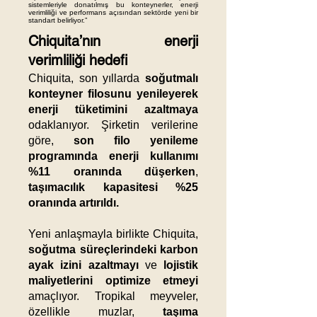
sistemleriyle donatılmış bu konteynerler, enerji
verimliliği ve performans açısından sektörde yeni bir
standart belirliyor.”
Chiquita’nın enerji
verimliliği hedefi
Chiquita, son yıllarda
soğutmalı
konteyner filosunu yenileyerek
enerji tüketimini azaltmaya
odaklanıyor. Şirketin verilerine
göre,
son filo yenileme
programında enerji kullanımı
%11 oranında düşerken
,
taşımacılık kapasitesi %25
oranında artırıldı.
Yeni anlaşmayla birlikte Chiquita,
soğutma süreçlerindeki karbon
ayak izini azaltmayı
ve
lojistik
maliyetlerini optimize etmeyi
amaçlıyor. Tropikal meyveler,
özellikle muzlar,
taşıma