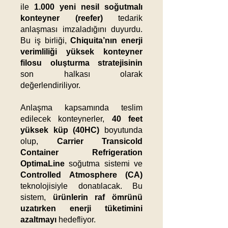
ile
1.000 yeni nesil soğutmalı
konteyner (reefer)
tedarik
anlaşması imzaladığını duyurdu.
Bu iş birliği,
Chiquita’nın enerji
verimliliği yüksek konteyner
filosu oluşturma stratejisinin
son halkası olarak
değerlendiriliyor.
Anlaşma kapsamında teslim
edilecek konteynerler,
40 feet
yüksek küp (40HC)
boyutunda
olup,
Carrier Transicold
Container Refrigeration
OptimaLine
soğutma sistemi ve
Controlled Atmosphere (CA)
teknolojisiyle donatılacak. Bu
sistem,
ürünlerin raf ömrünü
uzatırken enerji tüketimini
azaltmayı
hedefliyor.