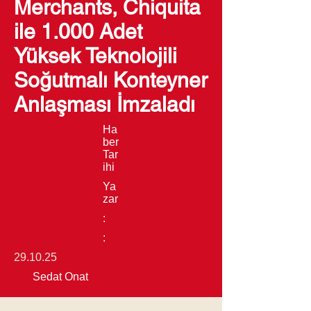
Merchants, Chiquita
ile 1.000 Adet
Yüksek Teknolojili
Soğutmalı Konteyner
Anlaşması İmzaladı
Ha
ber
Tar
ihi
Ya
zar
:
:
29.10.25
Sedat Onat