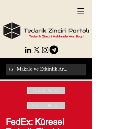
Önceki Haber
Sonraki Haber
FedEx: Küresel