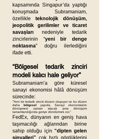
kapsamında Singapur’da yaptığı
konuşmada Subramaniam,
özellikle
teknolojik dönüşüm,
jeopolitik gerilimler ve ticaret
savaşları
nedeniyle tedarik
zincirlerinin “
yeni bir denge
noktasına
” doğru ilerlediğini
ifade etti.
“Bölgesel tedarik zinciri
modeli kalıcı hale geliyor”
Subramaniam’a göre küresel
sanayi ekonomisi hâlâ dönüşüm
sürecinde:
“Yeni bir tedarik zinciri düzeni oluşuyor ve bu düzen
daha
bölgesel
yapıda. Sanayi ekonomisinin
dönüşmesi zaman alacak ama dönüşüm
tamamlandığında geriye döndürmek zor.”
FedEx, dünyanın en geniş hava
taşımacılığı ağlarından birine
sahip olduğu için
“dipten gelen
sinyalleri”
çok hızlı gördüklerini