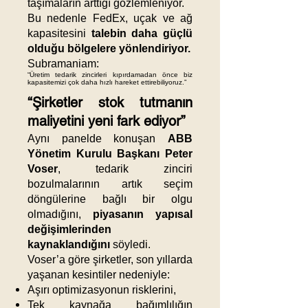
taşımaların arttığı gözlemleniyor.
Bu nedenle FedEx, uçak ve ağ
kapasitesini
talebin daha güçlü
olduğu bölgelere yönlendiriyor.
Subramaniam:
“Üretim tedarik zincirleri kıpırdamadan önce biz
kapasitemizi çok daha hızlı hareket ettirebiliyoruz.”
“Şirketler stok tutmanın
maliyetini yeni fark ediyor”
Aynı panelde konuşan
ABB
Yönetim Kurulu Başkanı Peter
Voser
, tedarik zinciri
bozulmalarının artık seçim
döngülerine bağlı bir olgu
olmadığını,
piyasanın yapısal
değişimlerinden
kaynaklandığını
söyledi.
Voser’a göre şirketler, son yıllarda
yaşanan kesintiler nedeniyle:
Aşırı optimizasyonun risklerini,
Tek kaynağa bağımlılığın