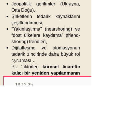
Jeopolitik gerilimler (Ukrayna,
Orta Doğu),
Şirketlerin tedarik kaynaklarını
çeşitlendirmesi,
“Yakınlaştırma” (nearshoring) ve
“dost ülkelere kaydırma” (friend-
shoring) trendleri,
Dijitalleşme ve otomasyonun
tedarik zincirinde daha büyük rol
oynaması…
Güncel
Haberler
Bu faktörler,
küresel ticarette
kalıcı bir yeniden yapılanmanın
sinyallerini veriyor.
19.12.25
FedEx CEO’su da bu yeni düzeni
şu sözlerle özetledi:
Honda Çip Krizi
“Yeni pazar düzeni şekilleniyor. Bir şeyler
değiştiğinde geri dönüş çok zor.”
Nedeniyle Japonya Ve
Önemli Notlar:
Çin’de Üretimi
FedEx CEO’su: Küresel tedarik
Durduruyor
zinciri
“yeni bir bölgesel
dengeye”
kayıyor.