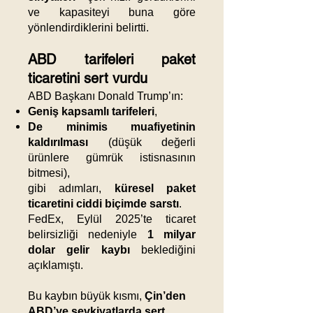
ve kapasiteyi buna göre
yönlendirdiklerini belirtti.
ABD tarifeleri paket
ticaretini sert vurdu
ABD Başkanı Donald Trump’ın:
Geniş kapsamlı tarifeleri
,
De minimis muafiyetinin
kaldırılması
(düşük değerli
ürünlere gümrük istisnasının
bitmesi),
gibi adımları,
küresel paket
ticaretini ciddi biçimde sarstı
.
FedEx, Eylül 2025’te ticaret
belirsizliği nedeniyle
1 milyar
dolar gelir kaybı
beklediğini
açıklamıştı.
Bu kaybın büyük kısmı,
Çin’den
ABD’ye sevkiyatlarda sert