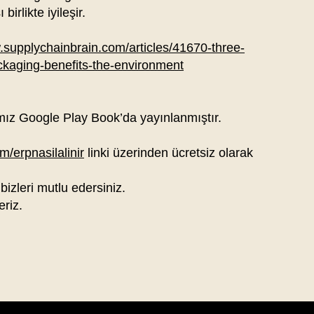
irlikte iyileşir.
.supplychainbrain.com/articles/41670-three-
ackaging-benefits-the-environment
mız Google Play Book’da yayınlanmıştır.
/erpnasilalinir
linki üzerinden ücretsiz olarak
 bizleri mutlu edersiniz.
eriz.