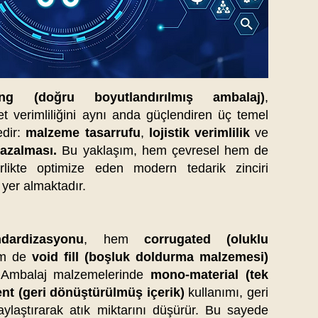
ing (doğru boyutlandırılmış ambalaj)
,
yet verimliliğini aynı anda güçlendiren üç temel
edir:
malzeme tasarrufu
,
lojistik verimlilik
ve
 azalması.
Bu yaklaşım, hem çevresel hem de
irlikte optimize eden modern tedarik zinciri
 yer almaktadır.
ndardizasyonu
, hem
corrugated (oluklu
em de
void fill (boşluk doldurma malzemesi)
r. Ambalaj malzemelerinde
mono-material (tek
nt (geri dönüştürülmüş içerik)
kullanımı, geri
aylaştırarak atık miktarını düşürür. Bu sayede