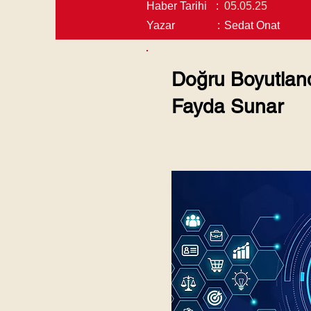
Haber Tarihi
:
05.05.25
Yazar
:
Sedat Onat
Doğru Boyutland
Fayda Sunar