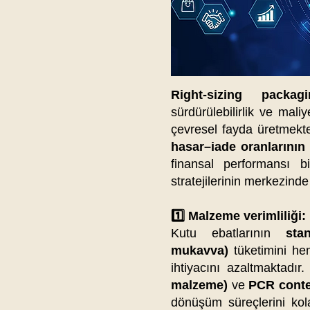
Right-sizing packag
sürdürülebilirlik ve mali
çevresel fayda üretmekt
hasar–iade oranlarının
finansal performansı b
stratejilerinin merkezinde
1️⃣ Malzeme verimliliği:
Kutu ebatlarının
sta
mukavva)
tüketimini h
ihtiyacını azaltmaktadı
malzeme)
ve
PCR conte
dönüşüm süreçlerini kol