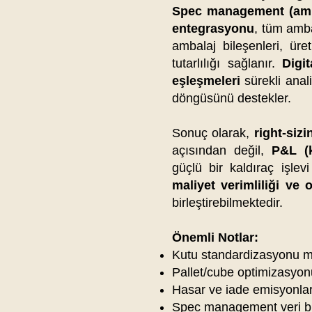
Spec management (amba
entegrasyonu
, tüm amba
ambalaj bileşenleri, üre
tutarlılığı sağlanır.
Digit
eşleşmeleri
sürekli anali
döngüsünü destekler.
Sonuç olarak,
right-siz
açısından değil,
P&L (k
güçlü bir kaldıraç işle
maliyet verimliliği ve 
birleştirebilmektedir.
Önemli Notlar:
Kutu standardizasyonu m
Pallet/cube optimizasyonu
Hasar ve iade emisyonları
Spec management veri bü