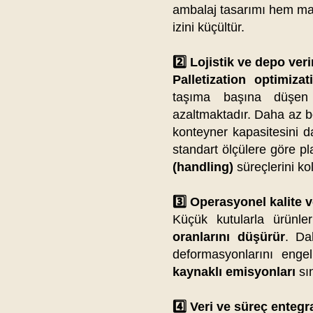
ambalaj tasarımı hem ma
izini küçültür.
2️⃣ Lojistik ve depo veri
Palletization optimizat
taşıma başına düş
azaltmaktadır. Daha az 
konteyner kapasitesini da
standart ölçülere göre 
(handling)
süreçlerini kol
3️⃣ Operasyonel kalite 
Küçük kutularla ürünle
oranlarını düşürür
. Da
deformasyonlarını enge
kaynaklı emisyonları
sın
4️⃣ Veri ve süreç enteg