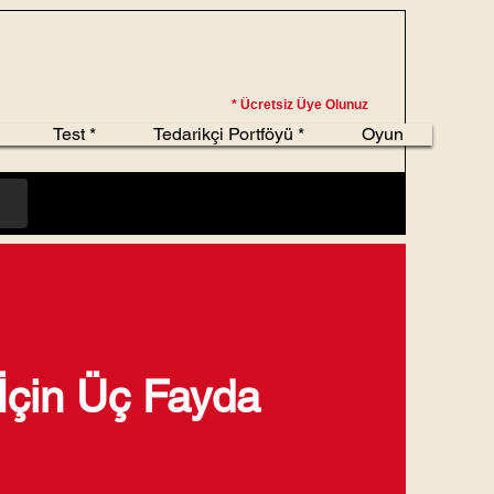
* Ücretsiz Üye Olunuz
Test *
Tedarikçi Portföyü *
Oyun
İçin Üç Fayda