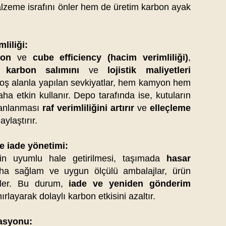
lzeme israfını önler hem de üretim karbon ayak
mliliği:
ion
ve
cube efficiency (hacim verimliliği)
,
en
karbon salımını
ve
lojistik maliyetleri
boş alanla yapılan sevkiyatlar, hem kamyon hem
ha etkin kullanır. Depo tarafında ise, kutuların
planlanması
raf verimliliğini artırır
ve
elleçleme
aylaştırır.
ve iade yönetimi:
rin uyumlu hale getirilmesi, taşımada
hasar
ha sağlam ve uygun ölçülü ambalajlar, ürün
ller. Bu durum,
iade ve yeniden gönderim
ırlayarak dolaylı karbon etkisini azaltır.
rasyonu: