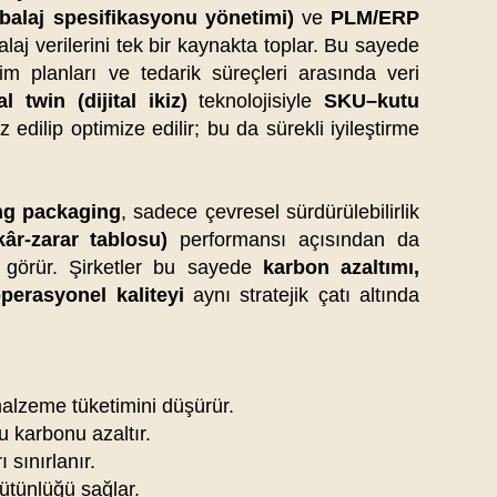
laj spesifikasyonu yönetimi)
ve
PLM/ERP
laj verilerini tek bir kaynakta toplar. Bu sayede
tim planları ve tedarik süreçleri arasında veri
al twin (dijital ikiz)
teknolojisiyle
SKU–kutu
z edilip optimize edilir; bu da sürekli iyileştirme
ing packaging
, sadece çevresel sürdürülebilirlik
âr-zarar tablosu)
performansı açısından da
vi görür. Şirketler bu sayede
karbon azaltımı,
operasyonel kaliteyi
aynı stratejik çatı altında
alzeme tüketimini düşürür.
 karbonu azaltır.
 sınırlanır.
tünlüğü sağlar.