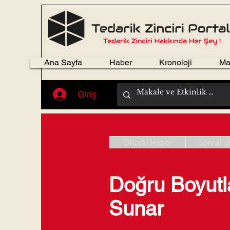
Ana Sayfa
Haber
Kronoloji
Ma
Giriş
Önceki Haber
Sonraki 
Doğru Boyutl
Sunar