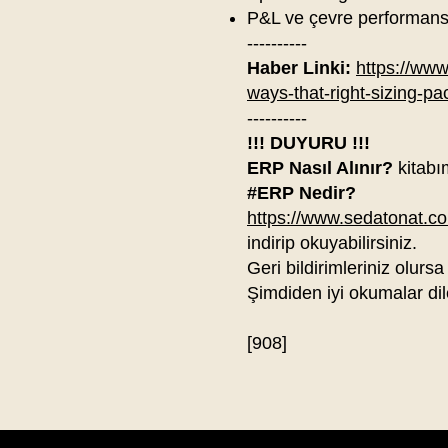
P&L ve çevre performansı b
----------
Haber Linki:
https://www
ways-that-right-sizing-p
----------
!!! DUYURU !!!
ERP Nasıl Alınır?
kitabı
#ERP Nedir?
https://www.sedatonat.com
indirip okuyabilirsiniz.
Geri bildirimleriniz olursa
Şimdiden iyi okumalar dil
[908]