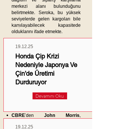
merkezi alanı bulunduğunu
belirtmekte. Seroka, bu yüksek
seviyelerde gelen kargoları bile
Güncel
karşılayabilecek kapasitede
Haberler
olduklarını ifade etmekte. ​
Önemli Notlar:
19.12.25
Trump yönetimi
tarafından
Honda Çip Krizi
uygulanan yeni tarifeler ve liman
Nedeniyle Japonya Ve
işgücü endişeleri, göndericilerin
kargolarını öne çekmesine neden
Çin’de Üretimi
olmakta.​
Durduruyor
National Retail Federation
ve
Hackett Associates
, büyük
Devamını Oku
konteyner limanlarındaki
ithalatların yüksek seviyelerde
kalmasını beklemekte.​
CBRE
'den
John Morris
,
kargoların öne çekilmesinin
19.12.25
depolama kapasitesini marjinal