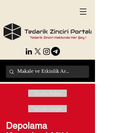
Önceki Haber
Sonraki Haber
Depolama