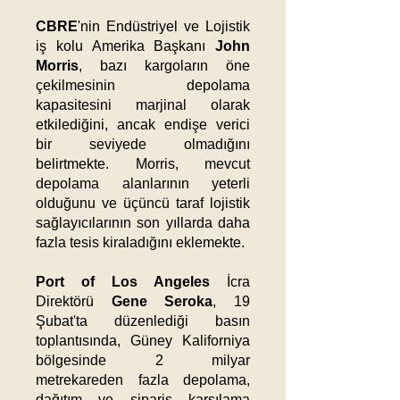
CBRE
'nin Endüstriyel ve Lojistik
iş kolu Amerika Başkanı
John
Morris
, bazı kargoların öne
çekilmesinin depolama
kapasitesini marjinal olarak
etkilediğini, ancak endişe verici
bir seviyede olmadığını
belirtmekte. Morris, mevcut
depolama alanlarının yeterli
olduğunu ve üçüncü taraf lojistik
sağlayıcılarının son yıllarda daha
fazla tesis kiraladığını eklemekte. ​
Port of Los Angeles
İcra
Direktörü
Gene Seroka
, 19
Şubat'ta düzenlediği basın
toplantısında, Güney Kaliforniya
bölgesinde 2 milyar
metrekareden fazla depolama,
dağıtım ve sipariş karşılama