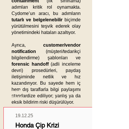
containment
(ilk sınırlama)
adımları kritik rol oynamakta.
Cydome’un aracı, bu adımların
tutarlı ve belgelenebilir
biçimde
yürütülmesini teşvik ederek olay
yönetimindeki hataları azaltıyor.
Ayrıca,
customer/vendor
notification
(müşteri/tedarikçi
bilgilendirme) şablonları ve
forensic handoff
(adli inceleme
devri) prosedürleri, paydaş
iletişiminde netlik ve hız
kazandırıyor. Bu sayede hem iç
hem dış taraflarla bilgi paylaşımı
Güncel
standardize ediliyor; yanlış ya da
Haberler
eksik bildirim riski düşürülüyor.
Sonuç olarak, Cydome’un bu
19.12.25
düşük bariyerli aracı,
siber
Honda Çip Krizi
güvenlik olgunluğunu geniş