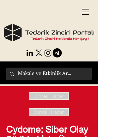
Önceki Haber
Sonraki Haber
Cydome: Siber Olay