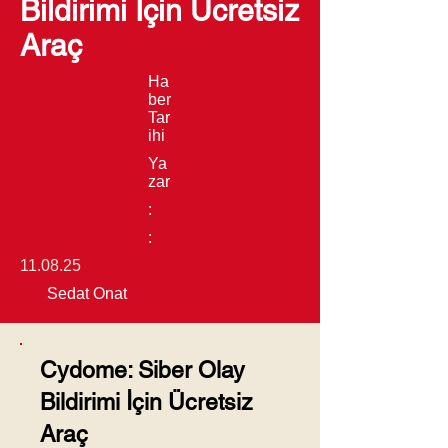
Bildirimi İçin Ücretsiz
Araç
Ha
ber
Tar
ihi
Ya
zar
:
:
11.08.25
Sedat Onat
Cydome: Siber Olay
Bildirimi İçin Ücretsiz
Araç