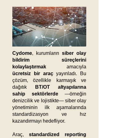
Cydome
, kurumların
siber olay
bildirim süreçlerini
kolaylaştırmak
amacıyla
ücretsiz bir araç
yayınladı. Bu
çözüm, özellikle karmaşık ve
dağıtık
BT/OT altyapılarına
sahip sektörlerde
—örneğin
denizcilik ve lojistikte— siber olay
yönetiminin ilk aşamalarında
standardizasyon ve hız
kazandırmayı hedefliyor.
Araç,
standardized reporting