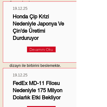
(karayolundan
demiryolu/denizyoluna) maliyeti
19.12.25
ve emisyonu birlikte düşürmekte.
Honda Çip Krizi
Depolarda LED dönüşümü ve
Nedeniyle Japonya Ve
smart sensors, tüketim piklerini
kontrol etmekte. Satın almada
Çin’de Üretimi
supplier decarbonization
Durduruyor
programları, Scope 3 azaltımını
hızlandırmakta.
Devamını Oku
Sonuçta, maliyet ve karbon
hedefleri çelişmemekte; doğru
dizayn ile birbirini beslemekte.
19.12.25
Önemli Notlar:
1. Energy efficiency hızlı geri
FedEx MD-11 Filosu
dönüş sağlar.
Nedeniyle 175 Milyon
2. Network redesign maliyet ve
Dolarlık Etki Bekliyor
emisyonu düşürür.
3. Right-sizing packaging atığı