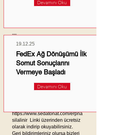
azaltır.
Devamını Oku
4. Supplier decarbonization
Scope 3’ü etkiler.
5. İkili hedefler birbirini destekler.
---
Haber Linki:
19.12.25
https://www.supplychainbrain.co
FedEx Ağ Dönüşümü İlk
m/articles/41682-cutting-costs-
while-reducing-your-carbon-
Somut Sonuçlarını
footprint
Vermeye Başladı
-------------------
!!! DUYURU !!!
Devamını Oku
ERP Nasıl Alınır? Kitabımız
Google Play Book'da
yayınlanmıştır.
#ERP Nedir?
https://www.sedatonat.com/erpna
silalinir
Linki üzerinden ücretsiz
olarak indirip okuyabilirsiniz.
Geri bildirimleriniz olursa bizleri