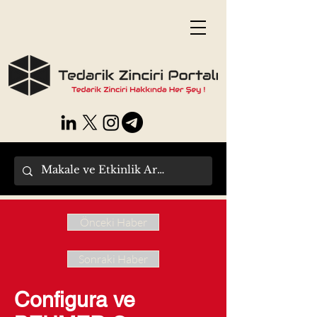
Önceki Haber
Sonraki Haber
Configura ve