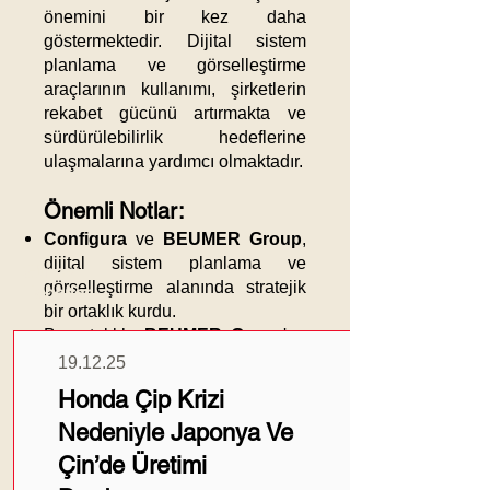
önemini bir kez daha
göstermektedir. Dijital sistem
planlama ve görselleştirme
araçlarının kullanımı, şirketlerin
rekabet gücünü artırmakta ve
sürdürülebilirlik hedeflerine
ulaşmalarına yardımcı olmaktadır.​
Önemli Notlar
:
Configura
ve
BEUMER Group
,
dijital sistem planlama ve
Güncel
görselleştirme alanında stratejik
Haberler
bir ortaklık kurdu.​
Bu ortaklık,
BEUMER Group
'un
intralojistik sistemlerinin
19.12.25
planlanması ve görselleştirilmesi
Honda Çip Krizi
süreçlerini iyileştirmeyi
Nedeniyle Japonya Ve
amaçlamaktadır.​
Configura
'nın
Parametric
Çin’de Üretimi
Graphical Configuration (PGC)