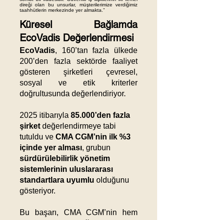
direği olan bu unsurlar, müşterilerimize verdiğimiz
taahhütlerin merkezinde yer almakta.”
Küresel Bağlamda
EcoVadis Değerlendirmesi
EcoVadis
, 160’tan fazla ülkede
200’den fazla sektörde faaliyet
gösteren şirketleri çevresel,
sosyal ve etik kriterler
doğrultusunda değerlendiriyor.
2025 itibarıyla
85.000’den fazla
şirket
değerlendirmeye tabi
tutuldu ve
CMA CGM’nin ilk %3
içinde yer alması
, grubun
sürdürülebilirlik yönetim
sistemlerinin uluslararası
standartlara uyumlu
olduğunu
gösteriyor.
Bu başarı, CMA CGM’nin hem