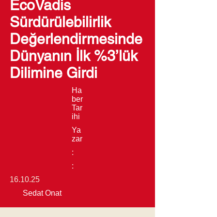
EcoVadis
Sürdürülebilirlik
Değerlendirmesinde
Dünyanın İlk %3’lük
Dilimine Girdi
Ha
ber
Tar
ihi
Ya
zar
:
:
16.10.25
Sedat Onat