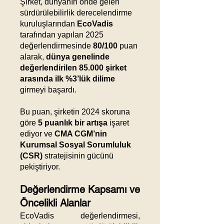
Şirket, dünyanın önde gelen
sürdürülebilirlik derecelendirme
kuruluşlarından
EcoVadis
tarafından yapılan 2025
değerlendirmesinde
80/100
puan
alarak,
dünya genelinde
değerlendirilen 85.000 şirket
arasında ilk %3’lük dilime
girmeyi başardı.
Bu puan, şirketin 2024 skoruna
göre
5 puanlık bir artışa
işaret
ediyor ve
CMA CGM’nin
Kurumsal Sosyal Sorumluluk
(CSR)
stratejisinin gücünü
pekiştiriyor.
Değerlendirme Kapsamı ve
Öncelikli Alanlar
EcoVadis değerlendirmesi,