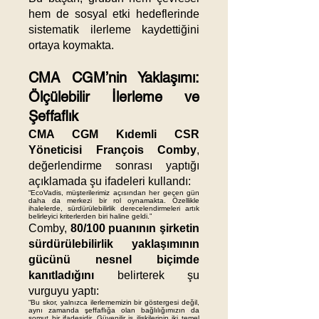
hem de sosyal etki hedeflerinde
sistematik ilerleme kaydettiğini
ortaya koymakta.
CMA CGM’nin Yaklaşımı:
Ölçülebilir İlerleme ve
Şeffaflık
CMA CGM Kıdemli CSR
Yöneticisi François Comby
,
değerlendirme sonrası yaptığı
açıklamada şu ifadeleri kullandı:
“EcoVadis, müşterilerimiz açısından her geçen gün
daha da merkezi bir rol oynamakta. Özellikle
ihalelerde, sürdürülebilirlik derecelendirmeleri artık
belirleyici kriterlerden biri haline geldi.”
Comby,
80/100 puanının şirketin
sürdürülebilirlik yaklaşımının
gücünü nesnel biçimde
kanıtladığını
belirterek şu
vurguyu yaptı:
“Bu skor, yalnızca ilerlememizin bir göstergesi değil,
aynı zamanda şeffaflığa olan bağlılığımızın da
somut bir ifadesidir. Güvenilir iş ilişkilerinin iki temel