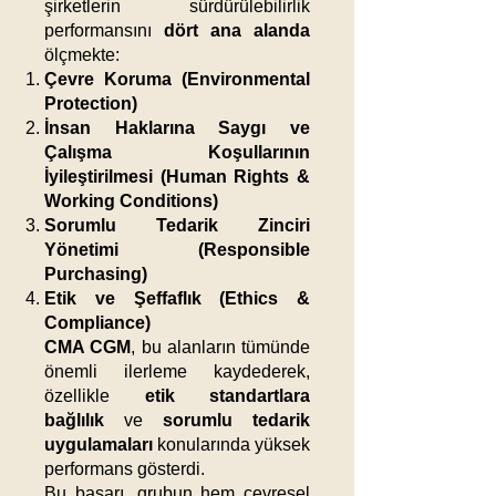
şirketlerin sürdürülebilirlik
performansını
dört ana alanda
ölçmekte:
Çevre Koruma (Environmental
Protection)
İnsan Haklarına Saygı ve
Çalışma Koşullarının
İyileştirilmesi (Human Rights &
Working Conditions)
Sorumlu Tedarik Zinciri
Yönetimi (Responsible
Purchasing)
Etik ve Şeffaflık (Ethics &
Compliance)
CMA CGM
, bu alanların tümünde
önemli ilerleme kaydederek,
özellikle
etik standartlara
bağlılık
ve
sorumlu tedarik
uygulamaları
konularında yüksek
performans gösterdi.
Bu başarı, grubun hem çevresel