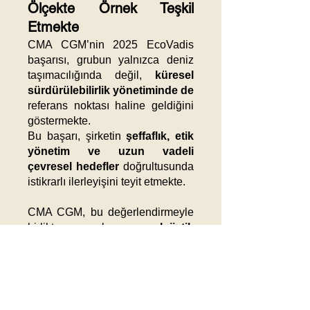
Ölçekte Örnek Teşkil
Etmekte
CMA CGM’nin 2025 EcoVadis
başarısı, grubun yalnızca deniz
taşımacılığında değil,
küresel
sürdürülebilirlik yönetiminde de
referans noktası haline geldiğini
göstermekte.
Bu başarı, şirketin
şeffaflık, etik
yönetim ve uzun vadeli
çevresel hedefler
doğrultusunda
istikrarlı ilerleyişini teyit etmekte.
CMA CGM, bu değerlendirmeyle
birlikte yalnızca
lojistik
sektöründe değil
, aynı zamanda
sürdürülebilir iş uygulamaları
konusunda küresel ölçekte
lider şirketler
arasında
Güncel
konumunu sağlamlaştırmakta.