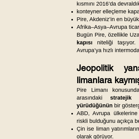
kısmını 2016’da devraldı
konteyner elleçleme kapas
Pire, Akdeniz’in en büyük
Afrika–Asya–Avrupa ticar
Bugün Pire, özellikle Uz
kapısı
niteliği taşıyo
Avrupa’ya hızlı intermoda
Jeopolitik ya
limanlara kaym
Pire Limanı konusunda
arasındaki
stratejik
yürüdüğünün
bir göster
ABD, Avrupa ülkelerine 
riskli bulduğunu açıkça bel
Çin ise liman yatırımlar
olarak görüyor.