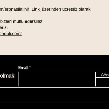
m/erpnasilalinir
Linki üzerinden ücretsiz olarak
 bizleri mutlu edersiniz.
eriz.
portali.com/
Email
Gön
 olmak