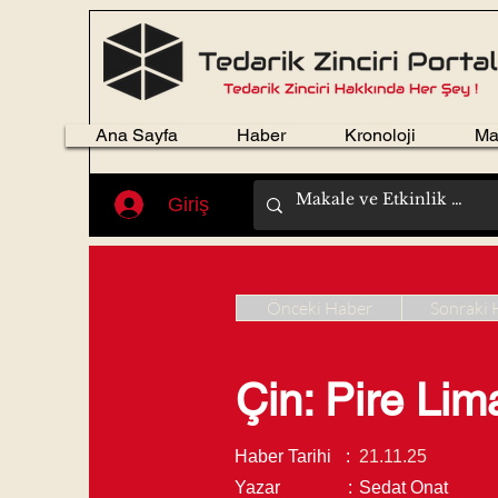
Ana Sayfa
Haber
Kronoloji
Ma
Giriş
Önceki Haber
Sonraki 
Çin: Pire Lima
Haber Tarihi
:
21.11.25
Yazar
:
Sedat Onat