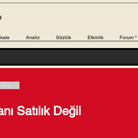
kale
Analiz
Sözlük
Etkinlik
Forum *
Haber
nı Satılık Değil