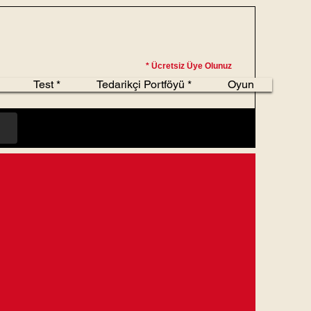
* Ücretsiz Üye Olunuz
Test *
Tedarikçi Portföyü *
Oyun