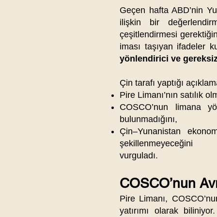
Geçen hafta ABD’nin Yun
ilişkin bir değerlendir
çeşitlendirmesi gerektiğin
iması taşıyan ifadeler k
yönlendirici ve gereksi
Çin tarafı yaptığı açıkla
Pire Limanı’nın satılık ol
COSCO’nun limana yöne
bulunmadığını,
Çin–Yunanistan ekonomi
şekillenmeyeceğini
vurguladı.
COSCO’nun Avru
Pire Limanı, COSCO’nun
yatırımı olarak biliniyo