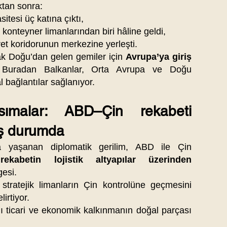
ktan sonra:
itesi üç katına çıktı,
 konteyner limanlarından biri hâline geldi,
et koridorunun merkezine yerleşti.
ak Doğu’dan gelen gemiler için
Avrupa’ya giriş
r. Buradan Balkanlar, Orta Avrupa ve Doğu
l bağlantılar sağlanıyor.
nsımalar: ABD–Çin rekabeti
ış durumda
 yaşanan diplomatik gerilim, ABD ile Çin
 rekabetin lojistik altyapılar üzerinden
gesi.
stratejik limanların Çin kontrolüne geçmesini
irtiyor.
ını ticari ve ekonomik kalkınmanın doğal parçası