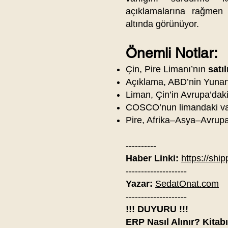
açıklamalarına rağmen
altında görünüyor.
Önemli Notlar:
Çin, Pire Limanı’nın
satı
Açıklama, ABD’nin Yunanis
Liman, Çin’in Avrupa’daki 
COSCO’nun limandaki va
Pire, Afrika–Asya–Avrupa 
----------
Haber Linki:
https://shi
--------------------
Yazar:
SedatOnat.com
--------------------
!!! DUYURU !!!
ERP Nasıl Alınır? Kitab