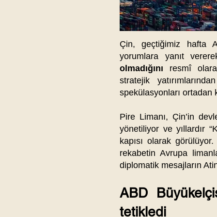
Çin, geçtiğimiz hafta 
yorumlara yanıt verer
olmadığını
resmî olarak
stratejik yatırımların
spekülasyonları ortadan 
Pire Limanı, Çin’in dev
yönetiliyor ve yıllardır 
kapısı olarak görülüyor.
rekabetin Avrupa liman
diplomatik mesajların Atin
ABD Büyükelçis
tetikledi