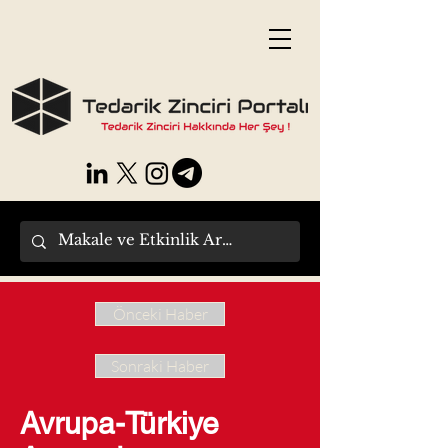
Önceki Haber
Sonraki Haber
Avrupa-Türkiye