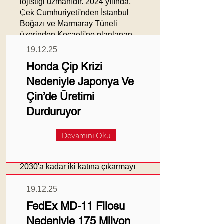
lojistiği uzmanıdır. 2024 yılında,
Güncel
Çek Cumhuriyeti'nden İstanbul
Haberler
Boğazı ve Marmaray Tüneli
üzerinden Kocaeli'ne planlanan
demiryolu güzergahı üzerinde
19.12.25
çalışmalarını yoğunlaştırmıştır. Bu
Honda Çip Krizi
güzergah, Nisan 2024'ten itibaren
haftada bir kez hizmet verecek ve
Nedeniyle Japonya Ve
Avrupa ile Türkiye arasında yıllık
Çin’de Üretimi
yaklaşık 22 bin araç taşıma
Durduruyor
kapasitesine sahip olacak.
Hödlmayr
'ın sürdürülebilirlik ve
iklim kriziyle mücadele hedefleri
Devamını Oku
doğrultusunda, demiryolu
kapasitelerini 2021'e kıyasla
2030'a kadar iki katına çıkarmayı
amaçlıyor. Demiryolu kullanımının
kamyonla taşımaya göre CO2
19.12.25
emisyonlarını yüzde 75 oranında
FedEx MD-11 Filosu
azalttığı ve şirketin yıllık 1,9
Nedeniyle 175 Milyon
milyon adet araç teslim ettiği,