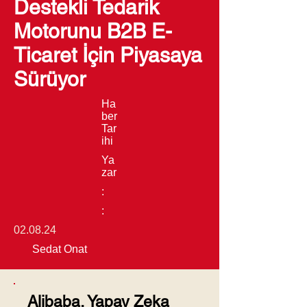
Destekli Tedarik
Motorunu B2B E-
Ticaret İçin Piyasaya
Sürüyor
Ha
ber
Tar
ihi
Ya
zar
:
:
02.08.24
Sedat Onat
Alibaba, Yapay Zeka