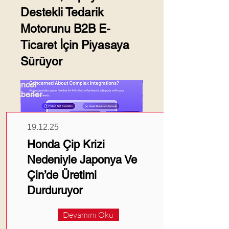
Destekli Tedarik
Motorunu B2B E-
Ticaret İçin Piyasaya
Sürüyor
Güncel
Haberler
19.12.25
Honda Çip Krizi
Alibaba, küçük ve orta ölçekli
Nedeniyle Japonya Ve
işletmeler için yapay zeka
Çin’de Üretimi
destekli bir tedarik motoru
Durduruyor
başlatacağını duyurdu. Bu motor,
doğal dil işleme kullanarak
tedarik ihtiyaçlarını yorumlayacak
Devamını Oku
ve alıcılarla tedarikçileri