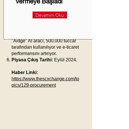
Vermeye Başladı
arama yöntemlerinin
verimsizliklerini gideriyor.
Devamını Oku
Doğru Eşleşme:
Alıcı ve
tedarikçileri doğru ve hızlı bir
şekilde eşleştiriyor.
Önceki Başarılar:
Alibaba'nın
"Aidge" AI aracı, 500.000 tüccar
tarafından kullanılıyor ve e-ticaret
performansını artırıyor.
Piyasa Çıkış Tarihi:
Eylül 2024.
Haber Linki:
https://www.thescxchange.com/to
pics/129-procurement