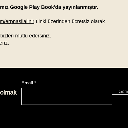
ımız Google Play Book'da yayınlanmıştır.
/erpnasilalinir
Linki üzerinden ücretsiz olarak
 bizleri mutlu edersiniz.
eriz.
Email
Gön
 olmak