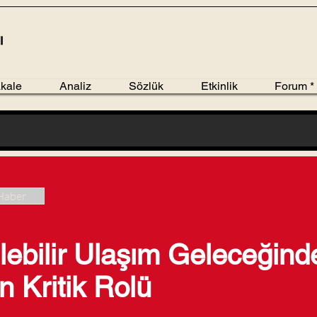
kale
Analiz
Sözlük
Etkinlik
Forum *
Haber
ebilir Ulaşım Geleceğind
n Kritik Rolü