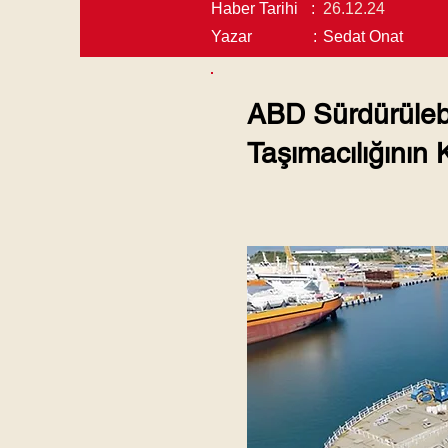
Haber Tarihi
:
26.12.24
Yazar
:
Sedat Onat
ABD Sürdürülebi
Taşımacılığının K