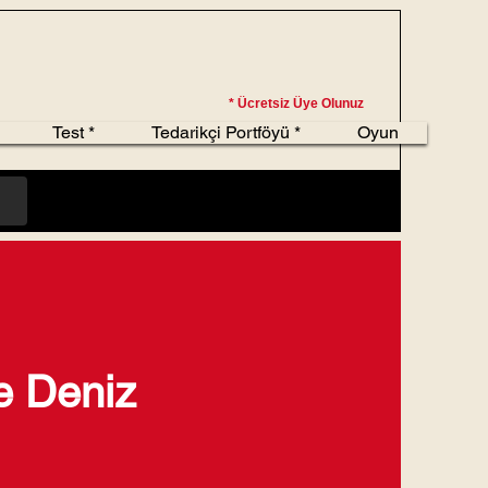
* Ücretsiz Üye Olunuz
Test *
Tedarikçi Portföyü *
Oyun
e Deniz