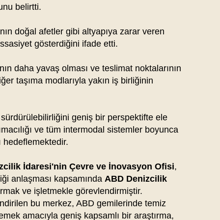
u belirtti.
nın doğal afetler gibi altyapıya zarar veren
sasiyet gösterdiğini ifade etti.
nın daha yavaş olması ve teslimat noktalarının
iğer taşıma modlarıyla yakın iş birliğinin
sürdürülebilirliğini geniş bir perspektifte ele
şımacılığı ve tüm intermodal sistemler boyunca
ı hedeflemektedir.
cilik İdaresi'nin Çevre ve İnovasyon Ofisi
,
 birliği anlaşması kapsamında
ABD Denizcilik
urmak ve işletmekle görevlendirmiştir.
endirilen bu merkez, ABD gemilerinde temiz
klemek amacıyla geniş kapsamlı bir araştırma,