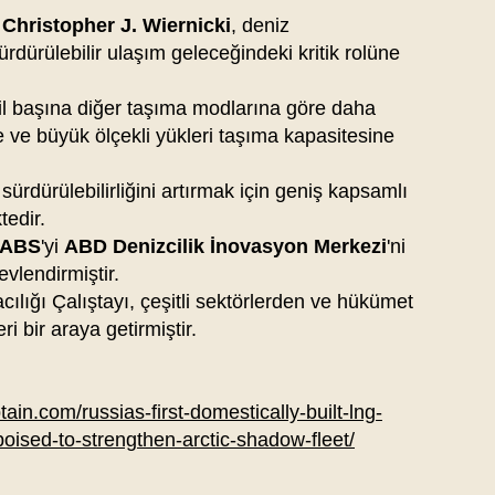
u
Christopher J. Wiernicki
, deniz
rdürülebilir ulaşım geleceğindeki kritik rolüne
mil başına diğer taşıma modlarına göre daha
ve büyük ölçekli yükleri taşıma kapasitesine
 sürdürülebilirliğini artırmak için geniş kapsamlı
edir.
ABS
'yi
ABD Denizcilik İnovasyon Merkezi
'ni
vlendirmiştir.
cılığı Çalıştayı, çeşitli sektörlerden ve hükümet
i bir araya getirmiştir.
tain.com/russias-first-domestically-built-lng-
-poised-to-strengthen-arctic-shadow-fleet/