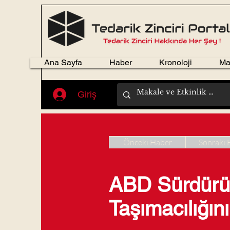
Ana Sayfa
Haber
Kronoloji
Ma
Giriş
Önceki Haber
Sonraki 
ABD Sürdürül
Taşımacılığını