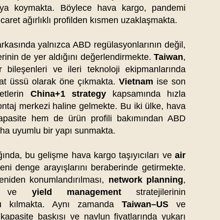
aya koymakta. Böylece hava kargo, pandemi
aret ağırlıklı profilden kısmen uzaklaşmakta.
arkasında yalnızca ABD regülasyonlarının değil,
lerinin de yer aldığını değerlendirmekte.
Taiwan
,
ar bileşenleri ve ileri teknoloji ekipmanlarında
cat üssü olarak öne çıkmakta.
Vietnam
ise son
ketlerin
China+1 strategy
kapsamında hızla
ntaj merkezi haline gelmekte. Bu iki ülke, hava
apasite hem de ürün profili bakımından ABD
daha uyumlu bir yapı sunmakta.
ğında, bu gelişme hava kargo taşıyıcıları ve
air
eni denge arayışlarını beraberinde getirmekte.
 yeniden konumlandırılması,
network planning
,
ve
yield management
stratejilerinin
nlu kılmakta. Aynı zamanda
Taiwan–US
ve
kapasite baskısı ve navlun fiyatlarında yukarı