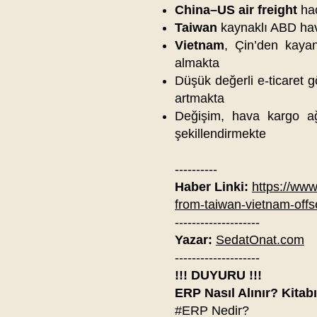
China–US air freight
hac
Taiwan
kaynaklı ABD hava
Vietnam
, Çin’den kayan
almakta
Düşük değerli e-ticaret g
artmakta
Değişim, hava kargo ağ
şekillendirmekte
----------
Haber Linki:
https://www.
from-taiwan-vietnam-offs
--------------------
Yazar:
SedatOnat.com
--------------------
!!! DUYURU !!!
ERP Nasıl Alınır? Kitab
#ERP Nedir?