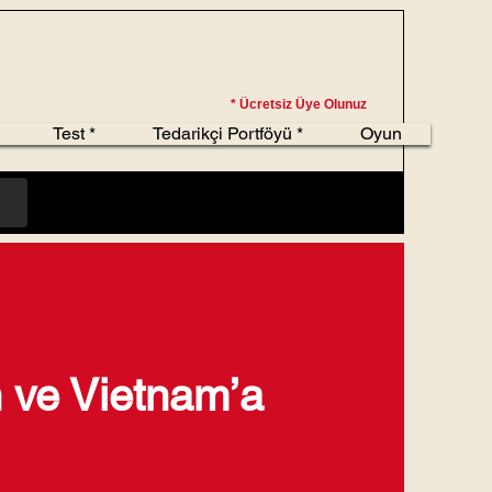
* Ücretsiz Üye Olunuz
Test *
Tedarikçi Portföyü *
Oyun
 ve Vietnam’a