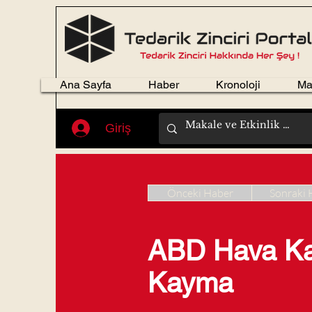
Ana Sayfa
Haber
Kronoloji
Ma
Giriş
Önceki Haber
Sonraki 
ABD Hava Kar
Kayma