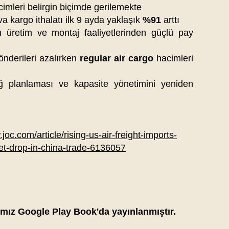
imleri belirgin biçimde gerilemekte
 kargo ithalatı ilk 9 ayda yaklaşık
%91
arttı
 üretim ve montaj faaliyetlerinden güçlü pay
önderileri azalırken
regular air cargo
hacimleri
 planlaması ve kapasite yönetimini yeniden
joc.com/article/rising-us-air-freight-imports-
et-drop-in-china-trade-6136057
ımız Google Play Book'da yayınlanmıştır.