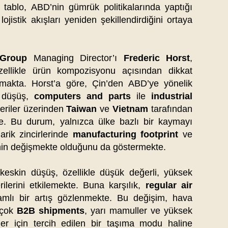
 tablo, ABD’nin gümrük politikalarında yaptığı
jistik akışları yeniden şekillendirdiğini ortaya
 Group
Managing Director’ı
Frederic Horst
,
llikle ürün kompozisyonu açısından dikkat
amakta. Horst’a göre, Çin’den ABD’ye yönelik
i düşüş,
computers and parts
ile
industrial
deriler üzerinden
Taiwan
ve
Vietnam
tarafından
kte. Bu durum, yalnızca ülke bazlı bir kaymayı
arik zincirlerinde
manufacturing footprint
ve
inin değişmekte olduğunu da göstermekte.
 keskin düşüş, özellikle düşük değerli, yüksek
rilerini etkilemekte. Buna karşılık,
regular air
mlı bir artış gözlenmekte. Bu değişim, hava
 çok
B2B shipments
, yarı mamuller ve yüksek
nler için tercih edilen bir taşıma modu haline