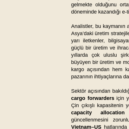
gelmekte olduğunu ort
döneminde kazandığı e-tic
Analistler, bu kaymanın 
Asya’daki üretim strateji
yarı iletkenler, bilgisay
güçlü bir üretim ve ihra
yıllarda çok uluslu şir
büyüyen bir üretim ve mo
kargo açısından hem k
pazarının ihtiyaçlarına 
Sektör açısından bakıldı
cargo forwarders
için y
Çin çıkışlı kapasitenin
capacity allocation
güncellenmesini zoru
Vietnam–US
hatlarında 