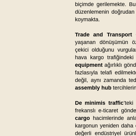
biçimde gerilemekte. Bu
düzenlemenin doğrudan lo
koymakta.
Trade and Transport
yaşanan dönüşümün öze
çekici olduğunu vurgul
hava kargo trafiğindek
equipment
ağırlıklı gön
fazlasıyla telafi edilme
değil, aynı zamanda ted
assembly hub
tercihler
De minimis traffic
’teki
frekanslı e-ticaret gönde
cargo
hacimlerinde anla
kargonun yeniden daha
değerli endüstriyel ürü