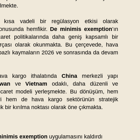
lmekte.
 kısa vadeli bir regülasyon etkisi olarak
konusunda hemfikir.
De minimis exemption
’ın
icaret politikalarında daha geniş kapsamlı bir
rçası olarak okunmakta. Bu çerçevede, hava
e bazlı kaymaların 2026 ve sonrasında da devam
va kargo ithalatında
China
merkezli yapı
iwan
ve
Vietnam
odaklı, daha düzenli ve
ir ticaret modeli yerleşmekte. Bu dönüşüm, hem
leri hem de hava kargo sektörünün stratejik
ik bir kırılma noktası olarak öne çıkmakta.
minimis exemption
uygulamasını kaldırdı