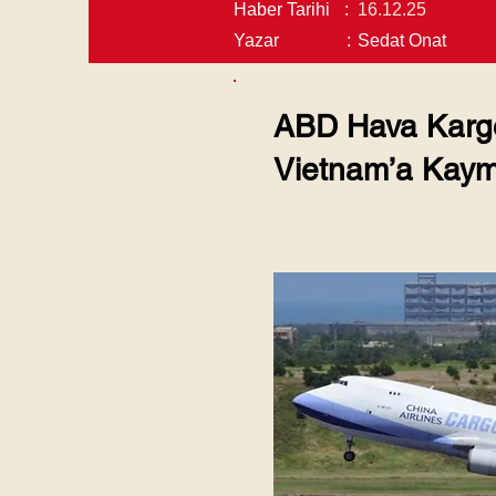
Haber Tarihi
:
16.12.25
Yazar
:
Sedat Onat
ABD Hava Kargo
Vietnam’a Kay