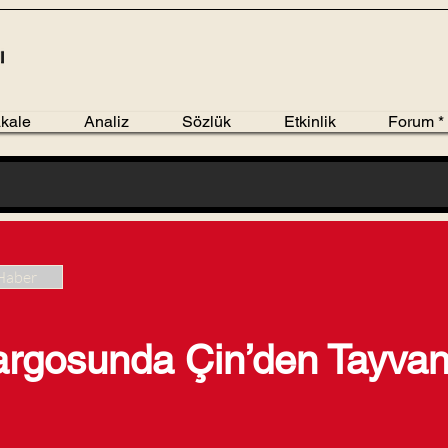
kale
Analiz
Sözlük
Etkinlik
Forum *
Haber
gosunda Çin’den Tayvan