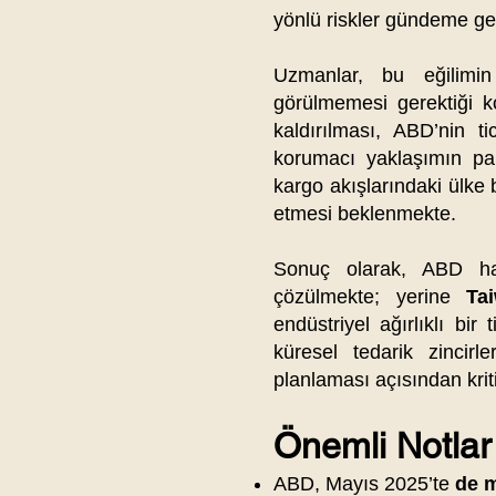
yönlü riskler gündeme ge
Uzmanlar, bu eğilimin
görülmemesi gerektiği 
kaldırılması, ABD’nin t
korumacı yaklaşımın pa
kargo akışlarındaki ülk
etmesi beklenmekte.
Sonuç olarak, ABD ha
çözülmekte; yerine
Ta
endüstriyel ağırlıklı b
küresel tedarik zincir
planlaması açısından krit
Önemli Notlar
ABD, Mayıs 2025’te
de 