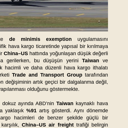
’te
de minimis exemption
uygulamasını
fik hava kargo ticaretinde yapısal bir kırılmaya
ir
China–US
hattında yoğunlaşan düşük değerli
ızla gerilerken, bu düşüşün yerini
Taiwan
ve
 hacimli ve daha düzenli hava kargo ithalatı
rketi
Trade and Transport Group
tarafından
n değişiminin artık geçici bir dalgalanma değil,
n yapılanması olduğunu göstermekte.
ilk dokuz ayında ABD’nin
Taiwan
kaynaklı hava
zda yaklaşık
%91
artış gösterdi. Aynı dönemde
argo hacimleri de benzer şekilde güçlü bir
karşılık,
China–US air freight
trafiği belirgin