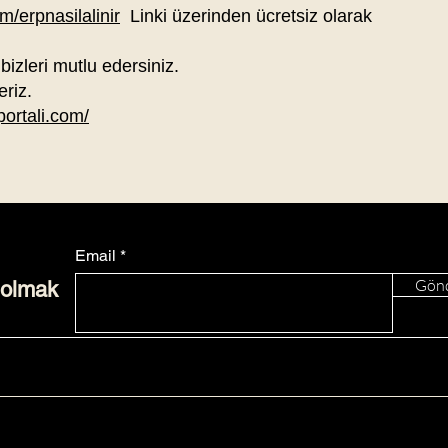
/erpnasilalinir
Linki üzerinden ücretsiz olarak
 bizleri mutlu edersiniz.
eriz.
portali.com/
Email
Gön
 olmak