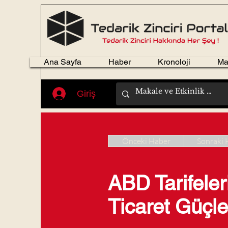
Ana Sayfa
Haber
Kronoloji
Ma
Giriş
Önceki Haber
Sonraki 
ABD Tarifele
Ticaret Güçle