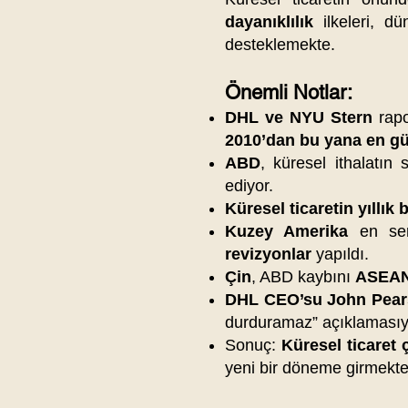
dayanıklılık
ilkeleri, d
desteklemekte.
Önemli Notlar:
DHL ve NYU Stern
rapo
2010’dan bu yana en g
ABD
, küresel ithalatın
ediyor.
Küresel ticaretin yıllı
Kuzey Amerika
en ser
revizyonlar
yapıldı.
Çin
, ABD kaybını
ASEAN,
DHL CEO’su John Pea
durduramaz” açıklaması
Sonuç:
Küresel ticaret 
yeni bir döneme girmekte