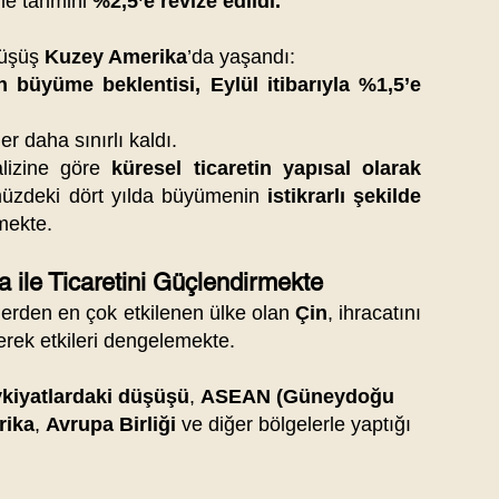
üme tahmini
%2,5’e revize edildi.
düşüş
Kuzey Amerika
’da yaşandı:
 büyüme beklentisi, Eylül itibarıyla %1,5’e
r daha sınırlı kaldı.
lizine göre
küresel ticaretin yapısal olarak
üzdeki dört yılda büyümenin
istikrarlı şekilde
mekte.
 ile Ticaretini Güçlendirmekte
lerden en çok etkilenen ülke olan
Çin
, ihracatını
rerek etkileri dengelemekte.
kiyatlardaki düşüşü
,
ASEAN (Güneydoğu
rika
,
Avrupa Birliği
ve diğer bölgelerle yaptığı