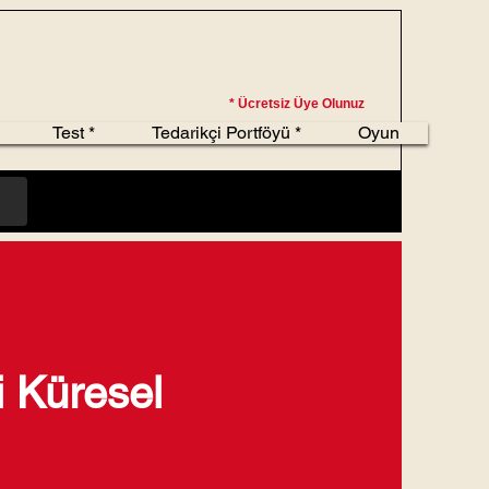
* Ücretsiz Üye Olunuz
Test *
Tedarikçi Portföyü *
Oyun
 Küresel