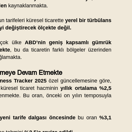
den
kaynaklanmakta.
 tarifeleri küresel ticarette
yerel bir türbülans
i değiştirecek ölçekte değil.
rçok ülke
ABD’nin geniş kapsamlı gümrük
ekte
, bu da ticaretin farklı bölgeler üzerinden
ğlamakta.
yümeye Devam Etmekte
ness Tracker 2025
özel güncellemesine göre,
küresel ticaret hacminin
yıllık ortalama %2,5
enmekte. Bu oran, önceki on yılın temposuyla
yeni tarife dalgası öncesinde
bu oran
%3,1