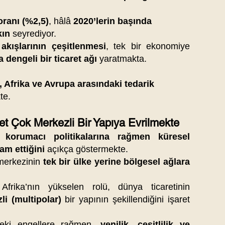
oranı (%2,5)
, hâlâ
2020’lerin başında
kın
seyrediyor.
 akışlarının çeşitlenmesi
, tek bir ekonomiye
 dengeli bir ticaret ağı
yaratmakta.
 Afrika ve Avrupa arasındaki tedarik
te.
et Çok Merkezli Bir Yapıya Evrilmekte
 korumacı politikalarına rağmen küresel
am ettiğini
açıkça göstermekte.
 merkezinin
tek bir ülke yerine bölgesel ağlara
ika’nın yükselen rolü, dünya ticaretinin
i (multipolar)
bir yapının şekillendiğini işaret
deki engellere rağmen,
yenilik, çeşitlilik ve