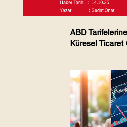
Haber Tarihi
:
14.10.25
Yazar
:
Sedat Onat
ABD Tarifeleri
Küresel Ticaret