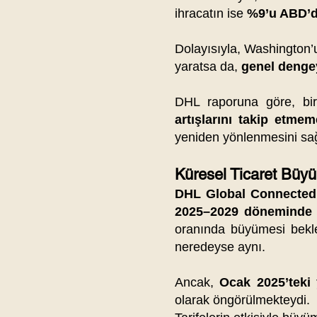
ihracatın ise
%9’u ABD’
Dolayısıyla, Washington’un
yaratsa da,
genel dengey
DHL raporuna göre, bi
artışlarını takip etmem
yeniden yönlenmesini sa
Küresel Ticaret Bü
DHL Global Connected
2025–2029 döneminde
oranında büyümesi bekl
neredeyse aynı.
Ancak,
Ocak 2025’teki 
olarak öngörülmekteydi.