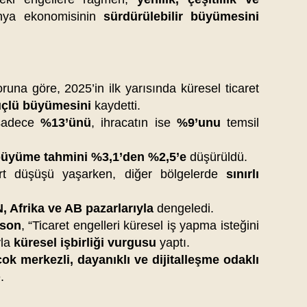
ünya ekonomisinin
sürdürülebilir büyümesini
runa göre, 2025’in ilk yarısında küresel ticaret
üçlü büyümesini
kaydetti.
 sadece
%13’ünü
, ihracatın ise
%9’unu
temsil
k büyüme tahmini %3,1’den %2,5’e
düşürüldü.
t düşüşü yaşarken, diğer bölgelerde
sınırlı
 Afrika ve AB pazarlarıyla
dengeledi.
rson
, “Ticaret engelleri küresel iş yapma isteğini
yla
küresel işbirliği vurgusu
yaptı.
çok merkezli, dayanıklı ve dijitalleşme odaklı
.