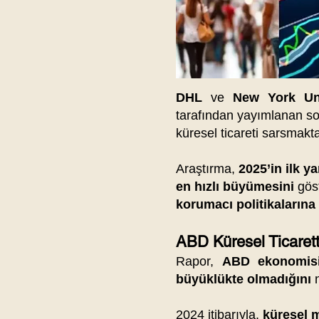
DHL
ve
New York Uni
tarafından yayımlanan s
küresel ticareti sarsma
Araştırma,
2025’in ilk y
en hızlı büyümesini
göst
korumacı politikaların
ABD Küresel Ticarette
Rapor,
ABD ekonomisin
büyüklükte olmadığını
n
2024 itibarıyla,
küresel m