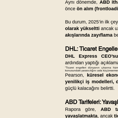
Aynı dönemde,
ABD itha
önce
ön alım (frontload
Bu durum, 2025’in ilk çe
olarak yükseltti
ancak u
akışlarında zayıflama
be
DHL: Ticaret Engeller
DHL Express CEO’su
ardından yaptığı açıkla
“Ticaret engelleri dünyanın çıkarına hi
konusundaki yaratıcılığını asla küçümsemem
Pearson,
küresel ekono
yenilikçi iş modelleri, 
güçlü kalacağını belirtti.
ABD Tarifeleri: Yava
Rapora göre,
ABD ta
yavaşlatmakta
, ancak
t