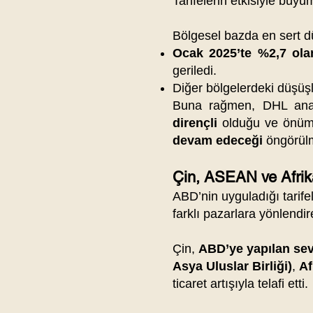
Tarifelerin etkisiyle büy
Bölgesel bazda en sert 
Ocak 2025’te %2,7 olan
geriledi.
Diğer bölgelerdeki düşüşle
Buna rağmen, DHL ana
dirençli
olduğu ve önüm
devam edeceği
öngörül
Çin, ASEAN ve Afrika
ABD’nin uyguladığı tarife
farklı pazarlara yönlendi
Çin,
ABD’ye yapılan sev
Asya Uluslar Birliği)
,
Af
ticaret artışıyla telafi etti.