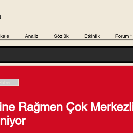
kale
Analiz
Sözlük
Etkinlik
Forum *
Haber
rine Rağmen Çok Merkezli
niyor