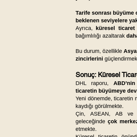
Tarife sonrası büyüme 
beklenen seviyelere ya
Ayrıca,
küresel ticaret
bağımlılığı azaltarak
daha
Bu durum, özellikle
Asya,
zincirlerini
güçlendirmek
Sonuç: Küresel Ticar
DHL raporu,
ABD’nin
ticaretin büyümeye dev
Yeni dönemde, ticaretin
kaydığı görülmekte.
Çin, ASEAN, AB ve Afr
geleceğinde
çok merkezl
etmekte.
Küresel ticaretin önün