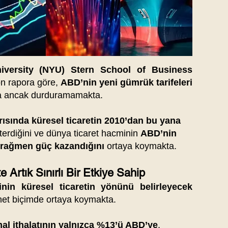
versity (NYU) Stern School of Business
on rapora göre,
ABD’nin yeni gümrük tarifeleri
kta ancak durduramamakta.
arısında küresel ticaretin 2010’dan bu yana
erdiğini ve dünya ticaret hacminin
ABD’nin
a rağmen güç kazandığını
ortaya koymakta.
 Artık Sınırlı Bir Etkiye Sahip
in küresel ticaretin yönünü belirleyecek
et biçimde ortaya koymakta.
al ithalatının yalnızca %13’ü ABD’ye
,