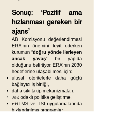
Sonuç: ‘Pozitif ama
hızlanması gereken bir
ajans’
AB Komisyonu değerlendirmesi
ERA’nın önemini teyit ederken
kurumun “
doğru yönde ilerleyen
ancak yavaş
” bir yapıda
olduğunu belirtiyor. ERA’nın 2030
hedeflerine ulaşabilmesi için:
ulusal otoritelerle daha güçlü
bağlayıcı iş birliği,
daha sıkı takip mekanizmaları,
Güncel
veri odaklı politika geliştirme,
Haberler
ERTMS ve TSI uygulamalarında
hızlandırılmış programlar
gerektiği belirtiliyor.
19.12.25
ERA’nın gelecek yıllardaki
performansının, Avrupa demiryolu
Honda Çip Krizi