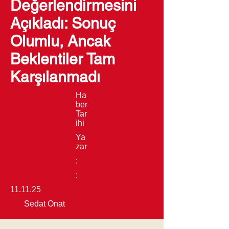
Değerlendirmesini
Açıkladı: Sonuç
Olumlu, Ancak
Beklentiler Tam
Karşılanmadı
Ha
ber
Tar
ihi
Ya
zar
:
:
11.11.25
Sedat Onat