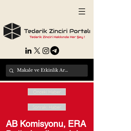
Önceki Haber
Sonraki Haber
AB Komisyonu, ERA