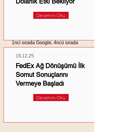
Dolarlık Etki Bekliyor
İlk 3 'ü sırası ile,
1- Google
Devamını Oku
2- Unilever
3- Nestle
almış.
1nci sırada Google, 4ncü sırada
Deloitte olması şaşırttı.
19.12.25
FedEx Ağ Dönüşümü İlk
Somut Sonuçlarını
Vermeye Başladı
Devamını Oku