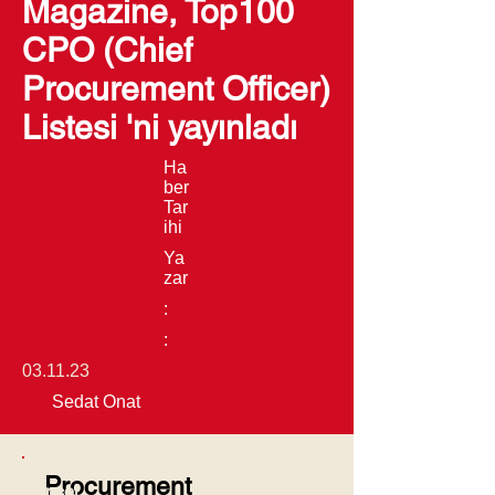
Magazine, Top100
CPO (Chief
Procurement Officer)
Listesi 'ni yayınladı
Ha
ber
Tar
ihi
Ya
zar
:
:
03.11.23
Sedat Onat
Procurement
Güncel