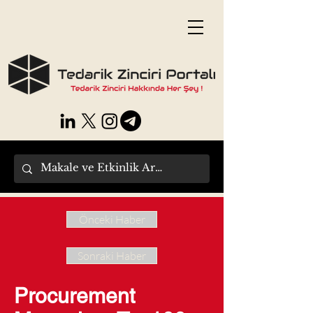
Önceki Haber
Sonraki Haber
Procurement