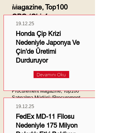
Haberler
Magazine, Top100
CPO (Chief
19.12.25
Procurement Officer)
Honda Çip Krizi
Listesi 'ni yayınladı
Nedeniyle Japonya Ve
Çin’de Üretimi
Durduruyor
Devamını Oku
Procurement Magazine, Top100
Satınalma Müdürü (Procurement
Manager) Listesi 'ni yayınladı.
19.12.25
FedEx MD-11 Filosu
Lakin arasından 1 tane bile Türk
'ü bulamamak üzdü.
Nedeniyle 175 Milyon