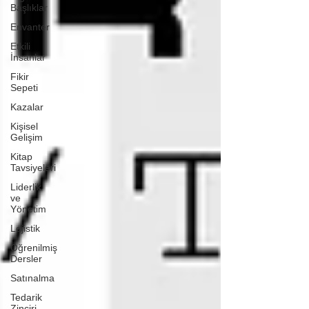
Başlıklar
Envanter
Etkili
İnsanlar
Fikir
Sepeti
Kazalar
Kişisel
Gelişim
Kitap
Tavsiyeleri
Liderlik
ve
Yönetim
Lojistik
Öğrenilmiş
Dersler
Satınalma
Tedarik
Zinciri