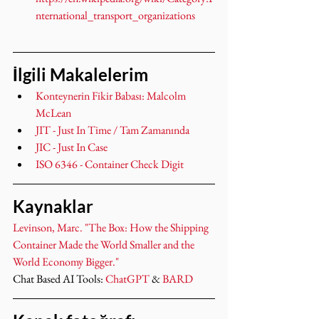
nternational_transport_organizations
İlgili Makalelerim
Konteynerin Fikir Babası: Malcolm 
McLean
JIT - Just In Time / Tam Zamanında
JIC - Just In Case
ISO 6346 - Container Check Digit
Kaynaklar
Levinson, Marc. "The Box: How the Shipping 
Container Made the World Smaller and the 
World Economy Bigger."
Chat Based AI Tools: 
ChatGPT
 & 
BARD