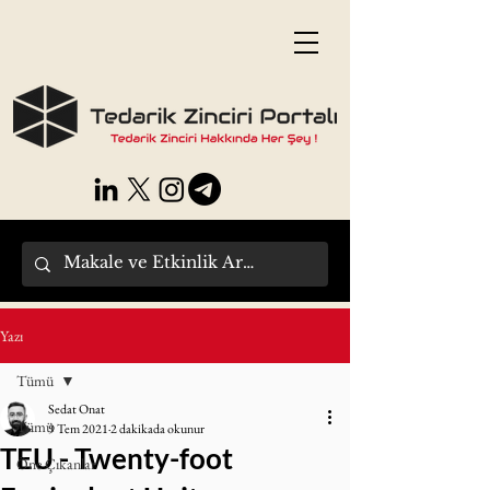
Yazı
Tümü
Sedat Onat
Tümü
9 Tem 2021
2 dakikada okunur
TEU - Twenty-foot
Öne Çıkanlar