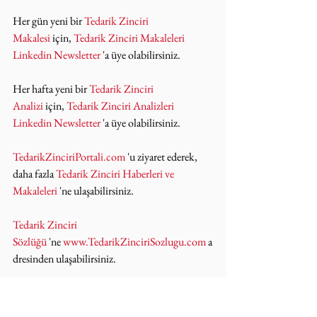
Her gün yeni bir 
Tedarik Zinciri 
Makalesi
 için, 
Tedarik Zinciri Makaleleri 
Linkedin Newsletter
 'a üye olabilirsiniz.
Her hafta yeni bir 
Tedarik Zinciri 
Analizi
 için, 
Tedarik Zinciri Analizleri 
Linkedin Newsletter
 'a üye olabilirsiniz.
TedarikZinciriPortali.com
 'u ziyaret ederek, 
daha fazla 
Tedarik Zinciri Haberleri ve 
Makaleleri
 'ne ulaşabilirsiniz.
Tedarik Zinciri 
Sözlüğü
 'ne 
www.TedarikZinciriSozlugu.com
 a
dresinden ulaşabilirsiniz.
Tedarik Zinciri Portalı Linkedin Grubu
 'muza 
üye olarak bilgi ve tecrübelerinizi 