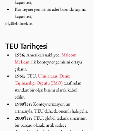
kapasitesi,
Konteyner gemisinin adet bazında taşıma 
kapasitesi,
ölçülebilmekte.
TEU Tarihçesi
1956:
 Amerikalı nakliyeci 
Malcom 
McLean
, ilk konteyner gemisini ortaya 
çıkarır.
1961: 
TEU, 
Uluslararası Deniz 
Taşımacılığı Örgütü (IMO)
 tarafından 
standart bir ölçü birimi olarak kabul 
edilir.
1980'ler:
 Konteynerizasyon'un 
artmasıyla, TEU daha da önemli hale gelir.
2000'ler: 
TEU, global tedarik zincirinin 
bir parçası olarak, artık sadece 