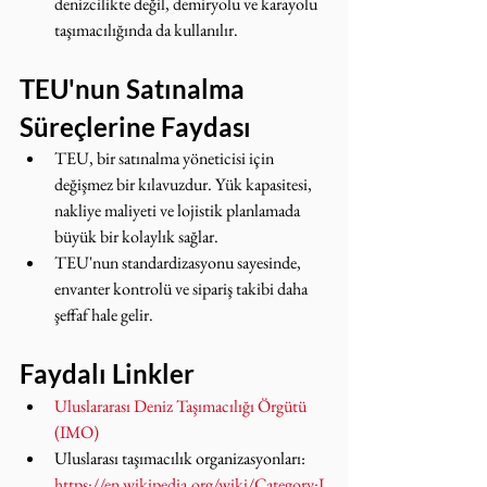
denizcilikte değil, demiryolu ve karayolu 
taşımacılığında da kullanılır.
TEU'nun Satınalma 
Süreçlerine Faydası
TEU, bir satınalma yöneticisi için 
değişmez bir kılavuzdur. Yük kapasitesi, 
nakliye maliyeti ve lojistik planlamada 
büyük bir kolaylık sağlar. 
TEU'nun standardizasyonu sayesinde, 
envanter kontrolü ve sipariş takibi daha 
şeffaf hale gelir.
Faydalı Linkler
Uluslararası Deniz Taşımacılığı Örgütü 
(IMO)
Uluslarası taşımacılık organizasyonları: 
https://en.wikipedia.org/wiki/Category:I