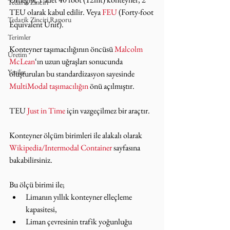
Tedarik Zinciri
TEU olarak kabul edilir. Veya 
FEU
 (Forty-foot 
Tedarik Zinciri Raporu
Equivalent Unit).
Terimler
Konteyner taşımacılığının öncüsü 
Malcolm 
Üretim
McLean
‘ın uzun uğraşları sonucunda 
Yeniler
oluşturulan bu standardizasyon sayesinde 
MultiModal taşımacılığın
 önü açılmıştır.
TEU 
Just in Time
 için vazgeçilmez bir araçtır.
Konteyner ölçüm birimleri ile alakalı olarak 
Wikipedia/Intermodal Container
 sayfasına 
bakabilirsiniz.
Bu ölçü birimi ile;
Limanın yıllık konteyner elleçleme 
kapasitesi,
Liman çevresinin trafik yoğunluğu 