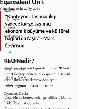
Equivalent Unit
Analiz Yöntemleri
Güncelleme tarihi:
20 Eyl 2024
Analizler
"Konteyner taşımacılığı, 
Diğer Başlıklar
sadece kargo taşımaz; 
Envanter
ekonomik büyüme ve kültürel 
Etkili İnsanlar
bağları da taşır." - Marc 
Fikir Sepeti
Levinson
Kazalar
TEU Nedir?
Kişisel Gelişim
TEU Twenty-Foot Equivalent Unit, 20 foot 
Kitap Tavsiyeleri
(6mt) Konteyner'in taşıma kapasitesini temsil 
Liderlik ve Yönetim
eder. Uluslararası deniz ve demiryolu 
Lojistik
taşımacılığının olmazsa olmazıdır.
Öğrenilmiş Dersler
Daha büyük konteynerler, genellikle TEU'nun 
Satınalma
katları olarak ifade edilir; 
Örneğin, 1 adet 40 foot (12mt) konteyner, 2 