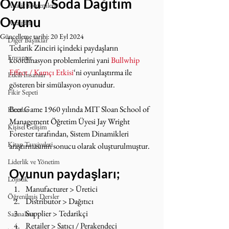
Oyunu / Soda Dağıtım
Analiz Yöntemleri
Oyunu
Analizler
Güncelleme tarihi:
20 Eyl 2024
Diğer Başlıklar
Tedarik Zinciri içindeki paydaşların 
Envanter
koordinasyon problemlerini yani 
Bullwhip 
Effect / Kamçı Etkisi
‘ni oyunlaştırma ile 
Etkili İnsanlar
gösteren bir simülasyon oyunudur.
Fikir Sepeti
Beer Game 1960 yılında MIT Sloan School of 
Kazalar
Management Öğretim Üyesi Jay Wright 
Kişisel Gelişim
Forester tarafından, Sistem Dinamikleri 
Kitap Tavsiyeleri
araştırmasının sonucu olarak oluşturulmuştur.
Liderlik ve Yönetim
Oyunun paydaşları;
Lojistik
Manufacturer > Üretici
Öğrenilmiş Dersler
Distributor > Dağıtıcı
Supplier > Tedarikçi
Satınalma
Retailer > Satıcı / Perakendeci