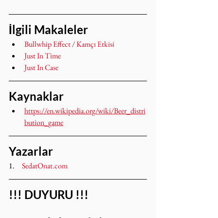
İlgili Makaleler
Bullwhip Effect / Kamçı Etkisi
Just In Time
Just In Case
Kaynaklar
https://en.wikipedia.org/wiki/Beer_distri
bution_game
Yazarlar
1.     
SedatOnat.com
!!! DUYURU !!!