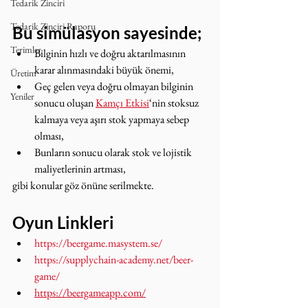
Tedarik Zinciri
Tedarik Zinciri Raporu
Bu simülasyon sayesinde;
Terimler
Bilginin hızlı ve doğru aktarılmasının 
karar alınmasındaki büyük önemi,
Üretim
Geç gelen veya doğru olmayan bilginin 
Yeniler
sonucu oluşan 
Kamçı Etkisi
‘nin stoksuz 
kalmaya veya aşırı stok yapmaya sebep 
olması,
Bunların sonucu olarak stok ve lojistik 
maliyetlerinin artması,
gibi konular göz önüne serilmekte.
Oyun Linkleri
https://beergame.masystem.se/
https://supplychain-academy.net/beer-
game/
https://beergameapp.com/