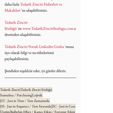
daha fazla 
Tedarik Zinciri Haberleri ve 
Makaleleri
 'ne ulaşabilirsiniz.
Tedarik Zinciri 
Sözlüğü
 'ne 
www.TedarikZinciriSozlugu.com
 a
dresinden ulaşabilirsiniz.
Tedarik Zinciri Portalı Linkedin Grubu
 'muza 
üye olarak bilgi ve tecrübelerinizi 
paylaşabilirsiniz.
Şimdiden teşekkür eder, iyi günler dileriz.
Tedarik Zinciri
Tedarik Zinciri Sözlüğü
Satınalma / Purchasing
Lojistik
JIT - Just in Time / Tam Zamanında
JIS - Just in Sequence / Tam Sırasında
JIC - Just in Case
Üretim
Bullwhip Effect / Kamçı Etkisi / Forrester Etkisi