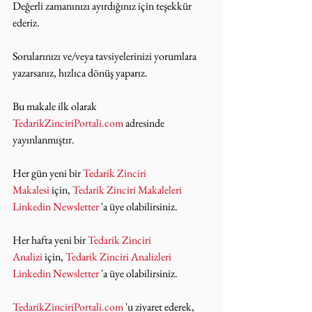
Değerli zamanınızı ayırdığınız için teşekkür 
ederiz.
Sorularınızı ve/veya tavsiyelerinizi yorumlara 
yazarsanız, hızlıca dönüş yaparız.
Bu makale ilk olarak 
TedarikZinciriPortali.com
 adresinde 
yayınlanmıştır.
Her gün yeni bir 
Tedarik Zinciri 
Makalesi
 için, 
Tedarik Zinciri Makaleleri 
Linkedin Newsletter
 'a üye olabilirsiniz.
Her hafta yeni bir 
Tedarik Zinciri 
Analizi
 için, 
Tedarik Zinciri Analizleri 
Linkedin Newsletter
 'a üye olabilirsiniz.
TedarikZinciriPortali.com
 'u ziyaret ederek, 