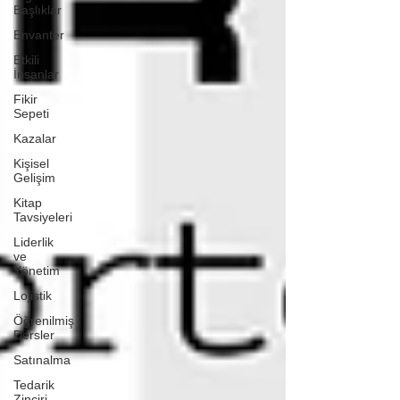
Başlıklar
Envanter
Etkili
İnsanlar
Fikir
Sepeti
Kazalar
Kişisel
Gelişim
Kitap
Tavsiyeleri
Liderlik
ve
Yönetim
Lojistik
Öğrenilmiş
Dersler
Satınalma
Tedarik
Zinciri